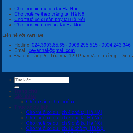
Cho thuê xe du lịch tại Hà Nội
Cho thuê xe theo tháng tại Hà Nội
Cho thuê xe đi sân bay tại Hà Nội
Cho thuê xe cưới hỏi tại Hà Nội
Liên hệ với VÂN HẢI
Hotline:
024.3993.65.65
-
0906.295.515
-
0904.243.346
Email:
xevanhai@gmail.com
Địa chỉ: Tầng 5 - Tòa nhà 129 Phan Văn Trường - Dịch 
Tìm
kiếm:
Trang chủ
Giới thiệu
Chính sách cho thuê xe
Thuê xe du lịch
Cho thuê xe du lịch 4 chỗ tại Hà Nội
Cho thuê xe du lịch 7 chỗ tại Hà Nội
Cho thuê xe du lịch 9 chỗ tại Hà Nội
Cho thuê xe du lịch 16 chỗ tại Hà Nội