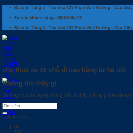
Bỏ
Địa chỉ: Tầng 5 - Tòa nhà 129 Phan Văn Trường - Cầu Giấy
qua
nội
Tư vấn khách hàng: 0906.295.515
dung
Địa chỉ: Tầng 5 - Tòa nhà 129 Phan Văn Trường - Cầu Giấy
cho thuê xe 16 chỗ đi cao bằng từ hà nội
Không tìm thấy gì
Dường như chúng tôi không thể tìm thấy những gì bạn đang tìm
Latest Posts
07
Th8