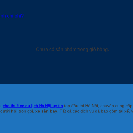
inh chi phí?
Chưa có sản phẩm trong giỏ hàng.
ệu
top đầu tại Hà Nội, chuyên cung cấp
cho thuê xe du lịch Hà Nội uy tín
 cưới hỏi
trọn gói,
xe sân bay
. Tất cả các dịch vụ đã bao gồm tài xế, 