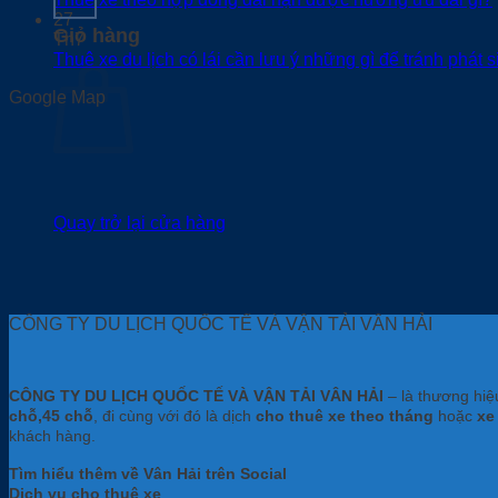
27
Giỏ hàng
Th7
Thuê xe du lịch có lái cần lưu ý những gì để tránh phát s
Google Map
Quay trở lại cửa hàng
CÔNG TY DU LỊCH QUỐC TẾ VÀ VẬN TẢI VÂN HẢI
CÔNG TY DU LỊCH QUỐC TẾ VÀ VẬN TẢI VÂN HẢI
– là thương hi
chỗ,45 chỗ
, đi cùng với đó là dịch
cho thuê xe theo tháng
hoặc
xe
khách hàng.
Tìm hiểu thêm về Vân Hải trên Social
Dịch vụ cho thuê xe