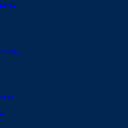
n bị gì?
?
gày vu quy?
h trình
ời