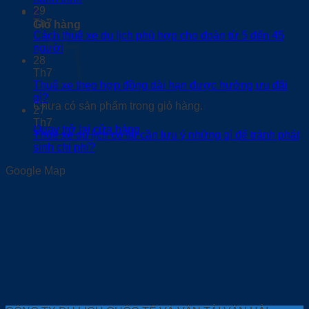
29
0
Th7
Giỏ hàng
Cách thuê xe du lịch phù hợp cho đoàn từ 5 đến 45
người
28
Th7
Thuê xe theo hợp đồng dài hạn được hưởng ưu đãi
gì?
Chưa có sản phẩm trong giỏ hàng.
27
Th7
Quay trở lại cửa hàng
Thuê xe du lịch có lái cần lưu ý những gì để tránh phát
sinh chi phí?
Google Map