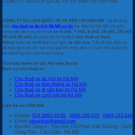
CÔNG TY DU LỊCH QUỐC TẾ VÀ VẬN TẢI VÂN HẢI
CÔNG TY DU LỊCH QUỐC TẾ VÀ VẬN TẢI VÂN HẢI
– là thương
hiệu
top đầu tại Hà Nội, chuyên
cho thuê xe du lịch Hà Nội uy tín
cung cấp dịch vụ cho thuê
xe 4 chỗ, 7 chỗ, 9 chỗ, 16 chỗ, 29 chỗ,
35 chỗ,45 chỗ
, đi cùng với đó là dịch
cho thuê xe theo
tháng
hoặc
xe cưới hỏi
trọn gói,
xe sân bay
. Tất cả các dịch vụ
đã bao gồm tài xế, với mức giá tốt nhất, dịch vụ cam kết mang tới
sự hài lòng cho quý khách hàng.
Tìm hiểu thêm về Vân Hải trên Social
Dịch vụ cho thuê xe
Cho thuê xe du lịch tại Hà Nội
Cho thuê xe theo tháng tại Hà Nội
Cho thuê xe đi sân bay tại Hà Nội
Cho thuê xe cưới hỏi tại Hà Nội
Liên hệ với VÂN HẢI
Hotline:
024.3993.65.65
-
0906.295.515
-
0904.243.346
Email:
xevanhai@gmail.com
Địa chỉ: Tầng 5 - Tòa nhà 129 Phan Văn Trường - Dịch
Vọng Hậu - Cầu Giấy - Hà Nội