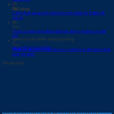
29
0
Th7
Giỏ hàng
Cách thuê xe du lịch phù hợp cho đoàn từ 5 đến 45
người
28
Th7
Thuê xe theo hợp đồng dài hạn được hưởng ưu đãi
gì?
Chưa có sản phẩm trong giỏ hàng.
27
Th7
Quay trở lại cửa hàng
Thuê xe du lịch có lái cần lưu ý những gì để tránh phát
sinh chi phí?
Google Map