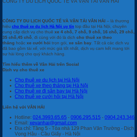
CÔNG TY DU LỊCH QUỐC TẾ VÀ VẬN TẢI VÂN HẢI
CÔNG TY DU LỊCH QUỐC TẾ VÀ VẬN TẢI VÂN HẢI
– là thương
hiệu
top đầu tại Hà Nội, chuyên
cho thuê xe du lịch Hà Nội uy tín
cung cấp dịch vụ cho thuê
xe 4 chỗ, 7 chỗ, 9 chỗ, 16 chỗ, 29 chỗ,
35 chỗ,45 chỗ
, đi cùng với đó là dịch
cho thuê xe theo
tháng
hoặc
xe cưới hỏi
trọn gói,
xe sân bay
. Tất cả các dịch vụ
đã bao gồm tài xế, với mức giá tốt nhất, dịch vụ cam kết mang tới
sự hài lòng cho quý khách hàng.
Tìm hiểu thêm về Vân Hải trên Social
Dịch vụ cho thuê xe
Cho thuê xe du lịch tại Hà Nội
Cho thuê xe theo tháng tại Hà Nội
Cho thuê xe đi sân bay tại Hà Nội
Cho thuê xe cưới hỏi tại Hà Nội
Liên hệ với VÂN HẢI
Hotline:
024.3993.65.65
-
0906.295.515
-
0904.243.346
Email:
xevanhai@gmail.com
Địa chỉ: Tầng 5 - Tòa nhà 129 Phan Văn Trường - Dịch
Vọng Hậu - Cầu Giấy - Hà Nội