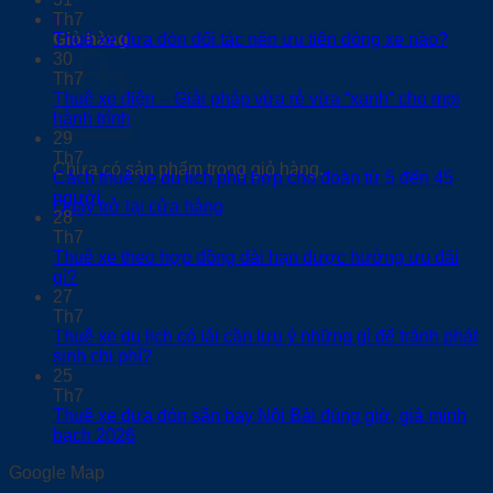
Th7
0
Giỏ hàng
Thuê xe đưa đón đối tác nên ưu tiên dòng xe nào?
30
Th7
Thuê xe điện – Giải pháp vừa rẻ vừa “xanh” cho mọi
hành trình
29
Th7
Chưa có sản phẩm trong giỏ hàng.
Cách thuê xe du lịch phù hợp cho đoàn từ 5 đến 45
người
Quay trở lại cửa hàng
28
Th7
Thuê xe theo hợp đồng dài hạn được hưởng ưu đãi
gì?
27
Th7
Thuê xe du lịch có lái cần lưu ý những gì để tránh phát
sinh chi phí?
25
Th7
Thuê xe đưa đón sân bay Nội Bài đúng giờ, giá minh
bạch 2026
Google Map