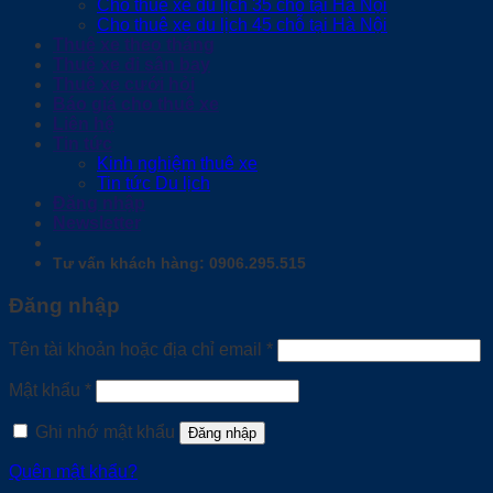
Cho thuê xe du lịch 35 chỗ tại Hà Nội
Cho thuê xe du lịch 45 chỗ tại Hà Nội
Thuê xe theo tháng
Thuê xe đi sân bay
Thuê xe cưới hỏi
Báo giá cho thuê xe
Liên hệ
Tin tức
Kinh nghiệm thuê xe
Tin tức Du lịch
Đăng nhập
Newsletter
Tư vấn khách hàng: 0906.295.515
Đăng nhập
Bắt
Tên tài khoản hoặc địa chỉ email
*
buộc
Bắt
Mật khẩu
*
buộc
Ghi nhớ mật khẩu
Đăng nhập
Quên mật khẩu?