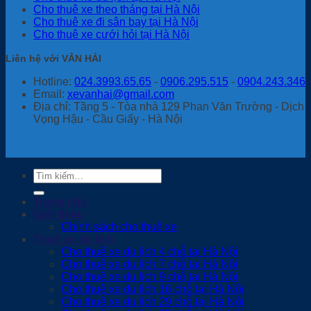
Cho thuê xe theo tháng tại Hà Nội
Cho thuê xe đi sân bay tại Hà Nội
Cho thuê xe cưới hỏi tại Hà Nội
Liên hệ với VÂN HẢI
Hotline:
024.3993.65.65
-
0906.295.515
-
0904.243.346
Email:
xevanhai@gmail.com
Địa chỉ: Tầng 5 - Tòa nhà 129 Phan Văn Trường - Dịch
Vọng Hậu - Cầu Giấy - Hà Nội
Tìm
kiếm:
Trang chủ
Giới thiệu
Chính sách cho thuê xe
Thuê xe du lịch
Cho thuê xe du lịch 4 chỗ tại Hà Nội
Cho thuê xe du lịch 7 chỗ tại Hà Nội
Cho thuê xe du lịch 9 chỗ tại Hà Nội
Cho thuê xe du lịch 16 chỗ tại Hà Nội
Cho thuê xe du lịch 29 chỗ tại Hà Nội