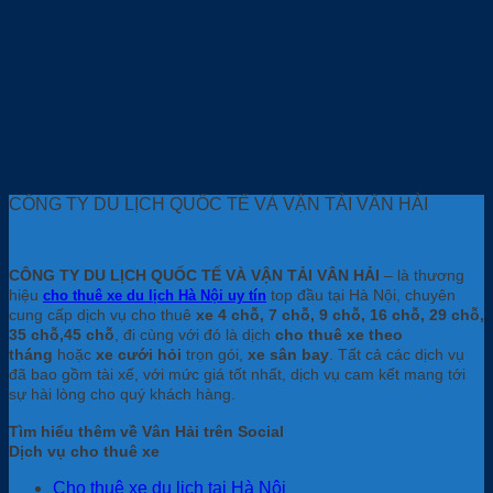
CÔNG TY DU LỊCH QUỐC TẾ VÀ VẬN TẢI VÂN HẢI
CÔNG TY DU LỊCH QUỐC TẾ VÀ VẬN TẢI VÂN HẢI
– là thương
hiệu
top đầu tại Hà Nội, chuyên
cho thuê xe du lịch Hà Nội uy tín
cung cấp dịch vụ cho thuê
xe 4 chỗ, 7 chỗ, 9 chỗ, 16 chỗ, 29 chỗ,
35 chỗ,45 chỗ
, đi cùng với đó là dịch
cho thuê xe theo
tháng
hoặc
xe cưới hỏi
trọn gói,
xe sân bay
. Tất cả các dịch vụ
đã bao gồm tài xế, với mức giá tốt nhất, dịch vụ cam kết mang tới
sự hài lòng cho quý khách hàng.
Tìm hiểu thêm về Vân Hải trên Social
Dịch vụ cho thuê xe
Cho thuê xe du lịch tại Hà Nội