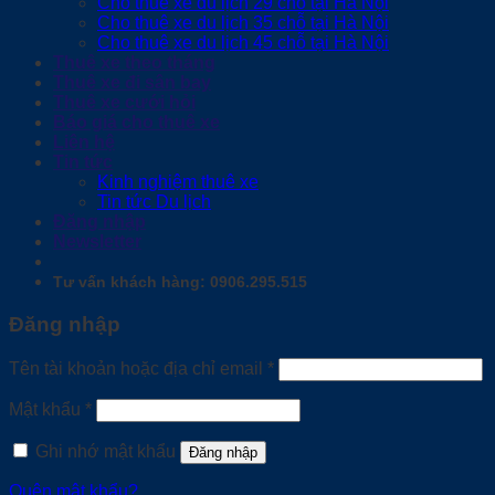
Cho thuê xe du lịch 29 chỗ tại Hà Nội
Cho thuê xe du lịch 35 chỗ tại Hà Nội
Cho thuê xe du lịch 45 chỗ tại Hà Nội
Thuê xe theo tháng
Thuê xe đi sân bay
Thuê xe cưới hỏi
Báo giá cho thuê xe
Liên hệ
Tin tức
Kinh nghiệm thuê xe
Tin tức Du lịch
Đăng nhập
Newsletter
Tư vấn khách hàng: 0906.295.515
Đăng nhập
Bắt
Tên tài khoản hoặc địa chỉ email
*
buộc
Bắt
Mật khẩu
*
buộc
Ghi nhớ mật khẩu
Đăng nhập
Quên mật khẩu?