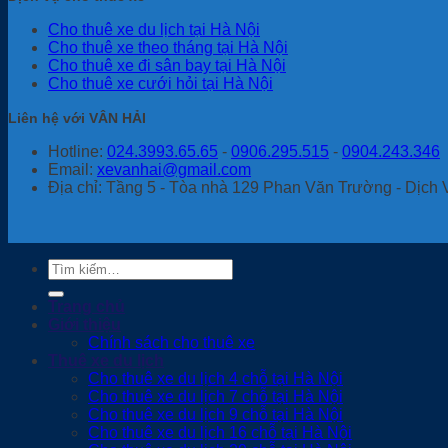
Cho thuê xe du lịch tại Hà Nội
Cho thuê xe theo tháng tại Hà Nội
Cho thuê xe đi sân bay tại Hà Nội
Cho thuê xe cưới hỏi tại Hà Nội
Liên hệ với VÂN HẢI
Hotline:
024.3993.65.65
-
0906.295.515
-
0904.243.346
Email:
xevanhai@gmail.com
Địa chỉ: Tầng 5 - Tòa nhà 129 Phan Văn Trường - Dịch 
Tìm
kiếm:
Trang chủ
Giới thiệu
Chính sách cho thuê xe
Thuê xe du lịch
Cho thuê xe du lịch 4 chỗ tại Hà Nội
Cho thuê xe du lịch 7 chỗ tại Hà Nội
Cho thuê xe du lịch 9 chỗ tại Hà Nội
Cho thuê xe du lịch 16 chỗ tại Hà Nội