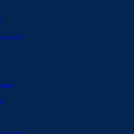
?
gày vu quy?
h trình
ời
inh chi phí?