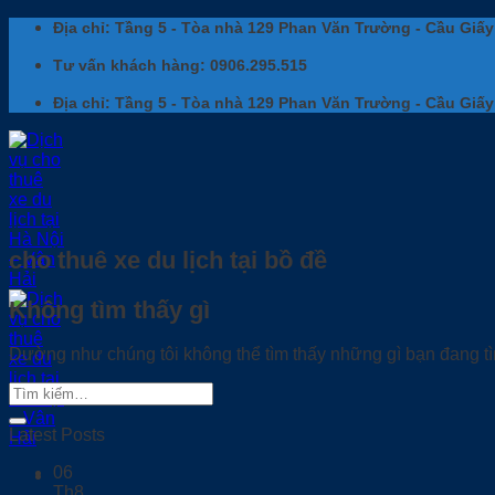
Bỏ
Địa chỉ: Tầng 5 - Tòa nhà 129 Phan Văn Trường - Cầu Giấy
qua
nội
Tư vấn khách hàng: 0906.295.515
dung
Địa chỉ: Tầng 5 - Tòa nhà 129 Phan Văn Trường - Cầu Giấy
cho thuê xe du lịch tại bồ đề
Không tìm thấy gì
Dường như chúng tôi không thể tìm thấy những gì bạn đang tìm
Latest Posts
06
Th8