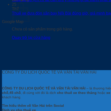
25
Th7
Thuê xe đưa đón sân bay Nội Bài đúng giờ, giá minh b
Google Map
Chưa có sản phẩm trong giỏ hàng.
Quay trở lại cửa hàng
CÔNG TY DU LỊCH QUỐC TẾ VÀ VẬN TẢI VÂN HẢI
CÔNG TY DU LỊCH QUỐC TẾ VÀ VẬN TẢI VÂN HẢI
– là thương hi
chỗ,45 chỗ
, đi cùng với đó là dịch
cho thuê xe theo tháng
hoặc
xe
khách hàng.
Tìm hiểu thêm về Vân Hải trên Social
Dịch vụ cho thuê xe