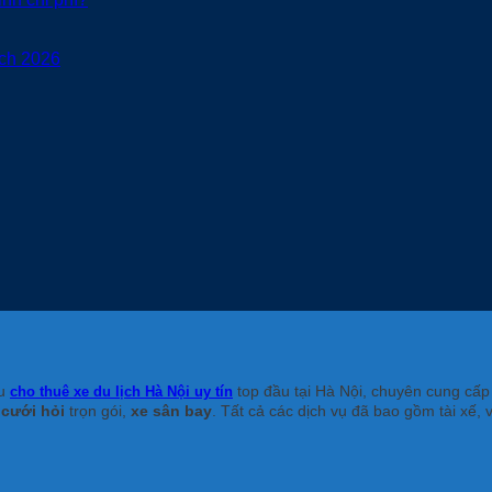
ạch 2026
ệu
top đầu tại Hà Nội, chuyên cung cấp
cho thuê xe du lịch Hà Nội uy tín
 cưới hỏi
trọn gói,
xe sân bay
. Tất cả các dịch vụ đã bao gồm tài xế, 