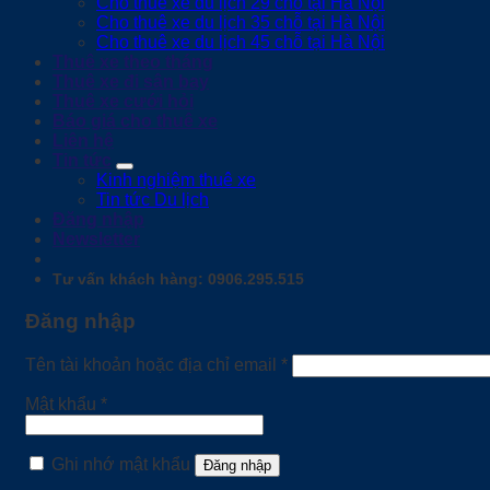
Cho thuê xe du lịch 29 chỗ tại Hà Nội
Cho thuê xe du lịch 35 chỗ tại Hà Nội
Cho thuê xe du lịch 45 chỗ tại Hà Nội
Thuê xe theo tháng
Thuê xe đi sân bay
Thuê xe cưới hỏi
Báo giá cho thuê xe
Liên hệ
Tin tức
Kinh nghiệm thuê xe
Tin tức Du lịch
Đăng nhập
Newsletter
Tư vấn khách hàng: 0906.295.515
Đăng nhập
Bắt
Tên tài khoản hoặc địa chỉ email
*
buộc
Bắt
Mật khẩu
*
buộc
Ghi nhớ mật khẩu
Đăng nhập