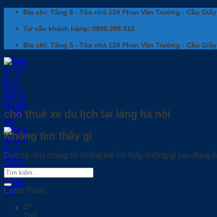
Bỏ
Địa chỉ: Tầng 5 - Tòa nhà 129 Phan Văn Trường - Cầu Giấy
qua
nội
Tư vấn khách hàng: 0906.295.515
dung
Địa chỉ: Tầng 5 - Tòa nhà 129 Phan Văn Trường - Cầu Giấy
cho thuê xe du lịch tại láng hà nội
Không tìm thấy gì
Dường như chúng tôi không thể tìm thấy những gì bạn đang tìm
Latest Posts
07
Th8