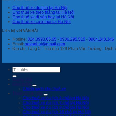
Cho thuê xe du lịch tại Hà Nội
Cho thuê xe theo tháng tại Hà Nội
Cho thuê xe đi sân bay tại Hà Nội
Cho thuê xe cưới hỏi tại Hà Nội
Liên hệ với VÂN HẢI
Hotline:
024.3993.65.65
-
0906.295.515
-
0904.243.346
Email:
xevanhai@gmail.com
Địa chỉ: Tầng 5 - Tòa nhà 129 Phan Văn Trường - Dịch 
Tìm
kiếm:
Trang chủ
Giới thiệu
Chính sách cho thuê xe
Thuê xe du lịch
Cho thuê xe du lịch 4 chỗ tại Hà Nội
Cho thuê xe du lịch 7 chỗ tại Hà Nội
Cho thuê xe du lịch 9 chỗ tại Hà Nội
Cho thuê xe du lịch 16 chỗ tại Hà Nội