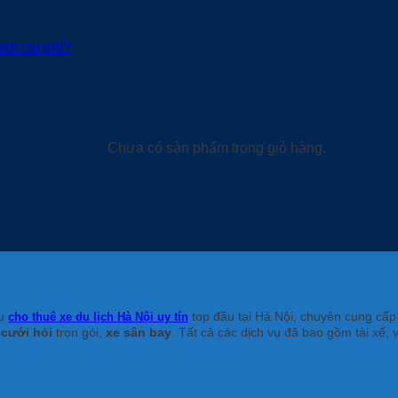
inh chi phí?
Chưa có sản phẩm trong giỏ hàng.
ệu
top đầu tại Hà Nội, chuyên cung cấp
cho thuê xe du lịch Hà Nội uy tín
 cưới hỏi
trọn gói,
xe sân bay
. Tất cả các dịch vụ đã bao gồm tài xế, 