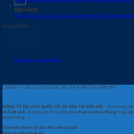
27
Giỏ hàng
Th7
Thuê xe du lịch có lái cần lưu ý những gì để tránh phát s
Google Map
Quay trở lại cửa hàng
CÔNG TY DU LỊCH QUỐC TẾ VÀ VẬN TẢI VÂN HẢI
CÔNG TY DU LỊCH QUỐC TẾ VÀ VẬN TẢI VÂN HẢI
– là thương hi
chỗ,45 chỗ
, đi cùng với đó là dịch
cho thuê xe theo tháng
hoặc
xe
khách hàng.
Tìm hiểu thêm về Vân Hải trên Social
Dịch vụ cho thuê xe