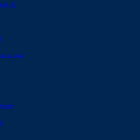
n bị gì?
?
gày vu quy?
h trình
ời