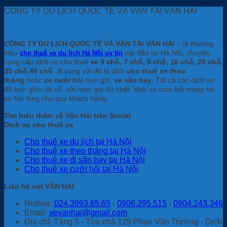
CÔNG TY DU LỊCH QUỐC TẾ VÀ VẬN TẢI VÂN HẢI
CÔNG TY DU LỊCH QUỐC TẾ VÀ VẬN TẢI VÂN HẢI
– là thương
hiệu
top đầu tại Hà Nội, chuyên
cho thuê xe du lịch Hà Nội uy tín
cung cấp dịch vụ cho thuê
xe 4 chỗ, 7 chỗ, 9 chỗ, 16 chỗ, 29 chỗ,
35 chỗ,45 chỗ
, đi cùng với đó là dịch
cho thuê xe theo
tháng
hoặc
xe cưới hỏi
trọn gói,
xe sân bay
. Tất cả các dịch vụ
đã bao gồm tài xế, với mức giá tốt nhất, dịch vụ cam kết mang tới
sự hài lòng cho quý khách hàng.
Tìm hiểu thêm về Vân Hải trên Social
Dịch vụ cho thuê xe
Cho thuê xe du lịch tại Hà Nội
Cho thuê xe theo tháng tại Hà Nội
Cho thuê xe đi sân bay tại Hà Nội
Cho thuê xe cưới hỏi tại Hà Nội
Liên hệ với VÂN HẢI
Hotline:
024.3993.65.65
-
0906.295.515
-
0904.243.346
Email:
xevanhai@gmail.com
Địa chỉ: Tầng 5 - Tòa nhà 129 Phan Văn Trường - Dịch