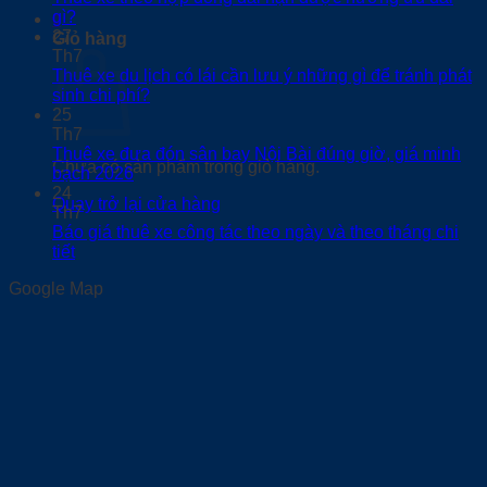
gì?
0
27
Giỏ hàng
Th7
Thuê xe du lịch có lái cần lưu ý những gì để tránh phát
sinh chi phí?
25
Th7
Thuê xe đưa đón sân bay Nội Bài đúng giờ, giá minh
Chưa có sản phẩm trong giỏ hàng.
bạch 2026
24
Quay trở lại cửa hàng
Th7
Báo giá thuê xe công tác theo ngày và theo tháng chi
tiết
Google Map