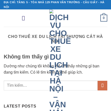
Bỏ
ĐỊA CHỈ: TẦNG 5 - TÒA NHÀ 129 PHAN VĂN TRƯỜNG - CẦU GIẤY - HÀ
NỘI
qua
nội
0
dung
CHO THUÊ XE DU LỊCH TẠI THƯỢNG CÁT HÀ
NỘI
Không tìm thấy gì
Dường như chúng tôi không thể tìm thấy những gì bạn
đang tìm kiếm. Có lẽ tìm kiếm có thể giúp ích.
LATEST POSTS