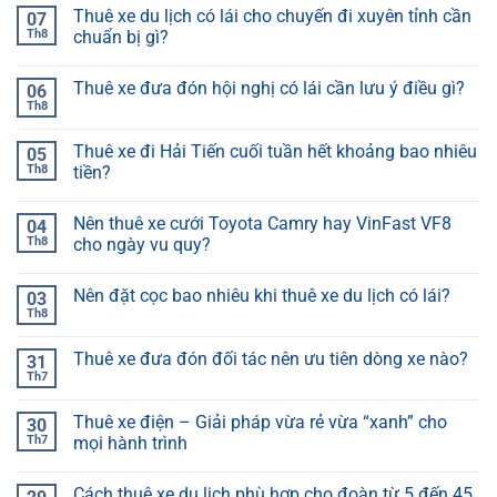
Thuê xe du lịch có lái cho chuyến đi xuyên tỉnh cần
07
Th8
chuẩn bị gì?
Thuê xe đưa đón hội nghị có lái cần lưu ý điều gì?
06
Th8
Thuê xe đi Hải Tiến cuối tuần hết khoảng bao nhiêu
05
Th8
tiền?
Nên thuê xe cưới Toyota Camry hay VinFast VF8
04
Th8
cho ngày vu quy?
Nên đặt cọc bao nhiêu khi thuê xe du lịch có lái?
03
Th8
Thuê xe đưa đón đối tác nên ưu tiên dòng xe nào?
31
Th7
Thuê xe điện – Giải pháp vừa rẻ vừa “xanh” cho
30
Th7
mọi hành trình
Cách thuê xe du lịch phù hợp cho đoàn từ 5 đến 45