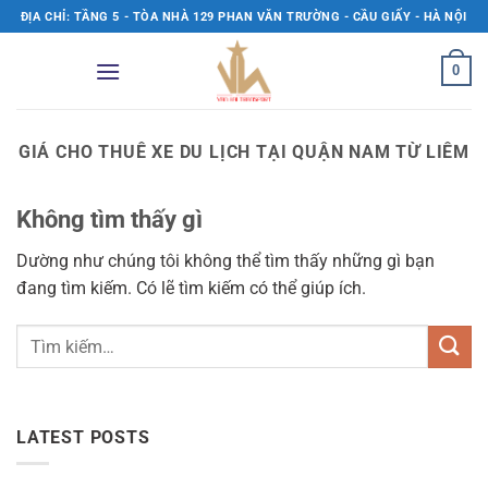
Bỏ
ĐỊA CHỈ: TẦNG 5 - TÒA NHÀ 129 PHAN VĂN TRƯỜNG - CẦU GIẤY - HÀ NỘI
qua
nội
0
dung
GIÁ CHO THUÊ XE DU LỊCH TẠI QUẬN NAM TỪ LIÊM
Không tìm thấy gì
Dường như chúng tôi không thể tìm thấy những gì bạn
đang tìm kiếm. Có lẽ tìm kiếm có thể giúp ích.
LATEST POSTS