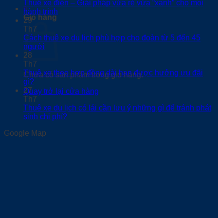
Thuê xe điện – Giải pháp vừa rẻ vừa “xanh” cho mọi
0
hành trình
Giỏ hàng
29
Th7
Cách thuê xe du lịch phù hợp cho đoàn từ 5 đến 45
người
28
Th7
Thuê xe theo hợp đồng dài hạn được hưởng ưu đãi
Chưa có sản phẩm trong giỏ hàng.
gì?
27
Quay trở lại cửa hàng
Th7
Thuê xe du lịch có lái cần lưu ý những gì để tránh phát
sinh chi phí?
Google Map