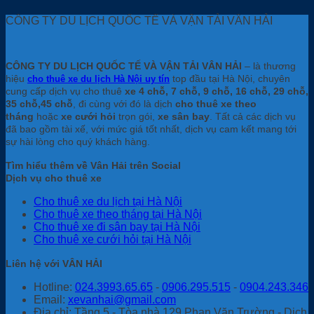
CÔNG TY DU LỊCH QUỐC TẾ VÀ VẬN TẢI VÂN HẢI
CÔNG TY DU LỊCH QUỐC TẾ VÀ VẬN TẢI VÂN HẢI
– là thương
hiệu
top đầu tại Hà Nội, chuyên
cho thuê xe du lịch Hà Nội uy tín
cung cấp dịch vụ cho thuê
xe 4 chỗ, 7 chỗ, 9 chỗ, 16 chỗ, 29 chỗ,
35 chỗ,45 chỗ
, đi cùng với đó là dịch
cho thuê xe theo
tháng
hoặc
xe cưới hỏi
trọn gói,
xe sân bay
. Tất cả các dịch vụ
đã bao gồm tài xế, với mức giá tốt nhất, dịch vụ cam kết mang tới
sự hài lòng cho quý khách hàng.
Tìm hiểu thêm về Vân Hải trên Social
Dịch vụ cho thuê xe
Cho thuê xe du lịch tại Hà Nội
Cho thuê xe theo tháng tại Hà Nội
Cho thuê xe đi sân bay tại Hà Nội
Cho thuê xe cưới hỏi tại Hà Nội
Liên hệ với VÂN HẢI
Hotline:
024.3993.65.65
-
0906.295.515
-
0904.243.346
Email:
xevanhai@gmail.com
Địa chỉ: Tầng 5 - Tòa nhà 129 Phan Văn Trường - Dịch