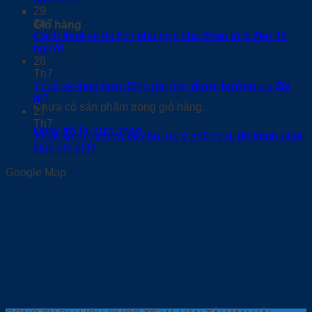
29
0
Th7
Giỏ hàng
Cách thuê xe du lịch phù hợp cho đoàn từ 5 đến 45
người
28
Th7
Thuê xe theo hợp đồng dài hạn được hưởng ưu đãi
gì?
Chưa có sản phẩm trong giỏ hàng.
27
Th7
Quay trở lại cửa hàng
Thuê xe du lịch có lái cần lưu ý những gì để tránh phát
sinh chi phí?
Google Map