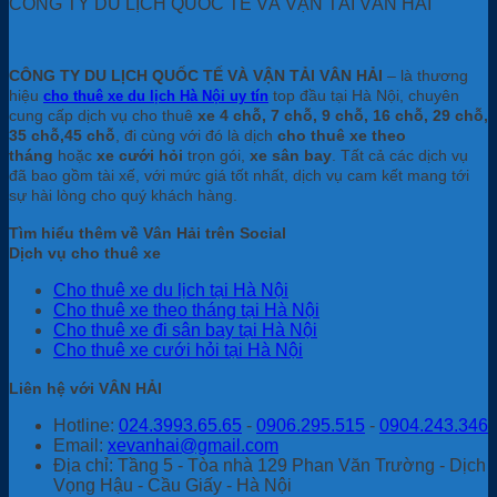
CÔNG TY DU LỊCH QUỐC TẾ VÀ VẬN TẢI VÂN HẢI
CÔNG TY DU LỊCH QUỐC TẾ VÀ VẬN TẢI VÂN HẢI
– là thương
hiệu
top đầu tại Hà Nội, chuyên
cho thuê xe du lịch Hà Nội uy tín
cung cấp dịch vụ cho thuê
xe 4 chỗ, 7 chỗ, 9 chỗ, 16 chỗ, 29 chỗ,
35 chỗ,45 chỗ
, đi cùng với đó là dịch
cho thuê xe theo
tháng
hoặc
xe cưới hỏi
trọn gói,
xe sân bay
. Tất cả các dịch vụ
đã bao gồm tài xế, với mức giá tốt nhất, dịch vụ cam kết mang tới
sự hài lòng cho quý khách hàng.
Tìm hiểu thêm về Vân Hải trên Social
Dịch vụ cho thuê xe
Cho thuê xe du lịch tại Hà Nội
Cho thuê xe theo tháng tại Hà Nội
Cho thuê xe đi sân bay tại Hà Nội
Cho thuê xe cưới hỏi tại Hà Nội
Liên hệ với VÂN HẢI
Hotline:
024.3993.65.65
-
0906.295.515
-
0904.243.346
Email:
xevanhai@gmail.com
Địa chỉ: Tầng 5 - Tòa nhà 129 Phan Văn Trường - Dịch
Vọng Hậu - Cầu Giấy - Hà Nội