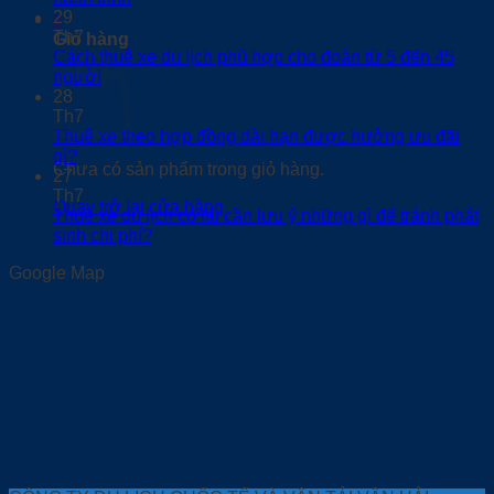
29
0
Th7
Giỏ hàng
Cách thuê xe du lịch phù hợp cho đoàn từ 5 đến 45
người
28
Th7
Thuê xe theo hợp đồng dài hạn được hưởng ưu đãi
gì?
Chưa có sản phẩm trong giỏ hàng.
27
Th7
Quay trở lại cửa hàng
Thuê xe du lịch có lái cần lưu ý những gì để tránh phát
sinh chi phí?
Google Map