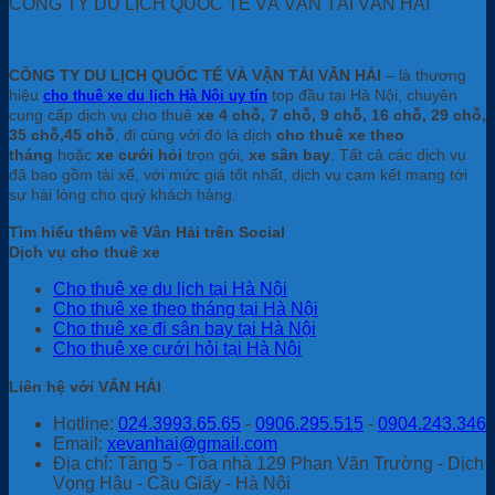
CÔNG TY DU LỊCH QUỐC TẾ VÀ VẬN TẢI VÂN HẢI
CÔNG TY DU LỊCH QUỐC TẾ VÀ VẬN TẢI VÂN HẢI
– là thương
hiệu
top đầu tại Hà Nội, chuyên
cho thuê xe du lịch Hà Nội uy tín
cung cấp dịch vụ cho thuê
xe 4 chỗ, 7 chỗ, 9 chỗ, 16 chỗ, 29 chỗ,
35 chỗ,45 chỗ
, đi cùng với đó là dịch
cho thuê xe theo
tháng
hoặc
xe cưới hỏi
trọn gói,
xe sân bay
. Tất cả các dịch vụ
đã bao gồm tài xế, với mức giá tốt nhất, dịch vụ cam kết mang tới
sự hài lòng cho quý khách hàng.
Tìm hiểu thêm về Vân Hải trên Social
Dịch vụ cho thuê xe
Cho thuê xe du lịch tại Hà Nội
Cho thuê xe theo tháng tại Hà Nội
Cho thuê xe đi sân bay tại Hà Nội
Cho thuê xe cưới hỏi tại Hà Nội
Liên hệ với VÂN HẢI
Hotline:
024.3993.65.65
-
0906.295.515
-
0904.243.346
Email:
xevanhai@gmail.com
Địa chỉ: Tầng 5 - Tòa nhà 129 Phan Văn Trường - Dịch
Vọng Hậu - Cầu Giấy - Hà Nội