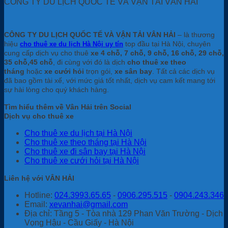
CÔNG TY DU LỊCH QUỐC TẾ VÀ VẬN TẢI VÂN HẢI
CÔNG TY DU LỊCH QUỐC TẾ VÀ VẬN TẢI VÂN HẢI
– là thương
hiệu
top đầu tại Hà Nội, chuyên
cho thuê xe du lịch Hà Nội uy tín
cung cấp dịch vụ cho thuê
xe 4 chỗ, 7 chỗ, 9 chỗ, 16 chỗ, 29 chỗ,
35 chỗ,45 chỗ
, đi cùng với đó là dịch
cho thuê xe theo
tháng
hoặc
xe cưới hỏi
trọn gói,
xe sân bay
. Tất cả các dịch vụ
đã bao gồm tài xế, với mức giá tốt nhất, dịch vụ cam kết mang tới
sự hài lòng cho quý khách hàng.
Tìm hiểu thêm về Vân Hải trên Social
Dịch vụ cho thuê xe
Cho thuê xe du lịch tại Hà Nội
Cho thuê xe theo tháng tại Hà Nội
Cho thuê xe đi sân bay tại Hà Nội
Cho thuê xe cưới hỏi tại Hà Nội
Liên hệ với VÂN HẢI
Hotline:
024.3993.65.65
-
0906.295.515
-
0904.243.346
Email:
xevanhai@gmail.com
Địa chỉ: Tầng 5 - Tòa nhà 129 Phan Văn Trường - Dịch
Vọng Hậu - Cầu Giấy - Hà Nội