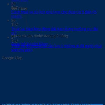
29
0
Th7
Giỏ hàng
Cách thuê xe du lịch phù hợp cho đoàn từ 5 đến 45
người
28
Th7
Thuê xe theo hợp đồng dài hạn được hưởng ưu đãi
gì?
Chưa có sản phẩm trong giỏ hàng.
27
Th7
Quay trở lại cửa hàng
Thuê xe du lịch có lái cần lưu ý những gì để tránh phát
sinh chi phí?
Google Map