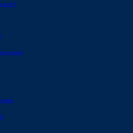
n bị gì?
?
gày vu quy?
h trình
ời