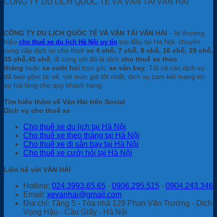
CÔNG TY DU LỊCH QUỐC TẾ VÀ VẬN TẢI VÂN HẢI
CÔNG TY DU LỊCH QUỐC TẾ VÀ VẬN TẢI VÂN HẢI
– là thương
hiệu
top đầu tại Hà Nội, chuyên
cho thuê xe du lịch Hà Nội uy tín
cung cấp dịch vụ cho thuê
xe 4 chỗ, 7 chỗ, 9 chỗ, 16 chỗ, 29 chỗ,
35 chỗ,45 chỗ
, đi cùng với đó là dịch
cho thuê xe theo
tháng
hoặc
xe cưới hỏi
trọn gói,
xe sân bay
. Tất cả các dịch vụ
đã bao gồm tài xế, với mức giá tốt nhất, dịch vụ cam kết mang tới
sự hài lòng cho quý khách hàng.
Tìm hiểu thêm về Vân Hải trên Social
Dịch vụ cho thuê xe
Cho thuê xe du lịch tại Hà Nội
Cho thuê xe theo tháng tại Hà Nội
Cho thuê xe đi sân bay tại Hà Nội
Cho thuê xe cưới hỏi tại Hà Nội
Liên hệ với VÂN HẢI
Hotline:
024.3993.65.65
-
0906.295.515
-
0904.243.346
Email:
xevanhai@gmail.com
Địa chỉ: Tầng 5 - Tòa nhà 129 Phan Văn Trường - Dịch
Vọng Hậu - Cầu Giấy - Hà Nội