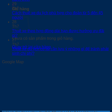
29
0
Th7
Giỏ hàng
Cách thuê xe du lịch phù hợp cho đoàn từ 5 đến 45
người
28
Th7
Thuê xe theo hợp đồng dài hạn được hưởng ưu đãi
gì?
Chưa có sản phẩm trong giỏ hàng.
27
Th7
Quay trở lại cửa hàng
Thuê xe du lịch có lái cần lưu ý những gì để tránh phát
sinh chi phí?
Google Map