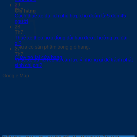
29
0
Th7
Giỏ hàng
Cách thuê xe du lịch phù hợp cho đoàn từ 5 đến 45
người
28
Th7
Thuê xe theo hợp đồng dài hạn được hưởng ưu đãi
gì?
Chưa có sản phẩm trong giỏ hàng.
27
Th7
Quay trở lại cửa hàng
Thuê xe du lịch có lái cần lưu ý những gì để tránh phát
sinh chi phí?
Google Map