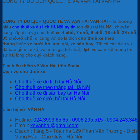
CÔNG TY DU LỊCH QUỐC TẾ VÀ VẬN TẢI VÂN HẢI
CÔNG TY DU LỊCH QUỐC TẾ VÀ VẬN TẢI VÂN HẢI
– là thương
hiệu
top đầu tại Hà Nội, chuyên
cho thuê xe du lịch Hà Nội uy tín
cung cấp dịch vụ cho thuê
xe 4 chỗ, 7 chỗ, 9 chỗ, 16 chỗ, 29 chỗ,
35 chỗ,45 chỗ
, đi cùng với đó là dịch
cho thuê xe theo
tháng
hoặc
xe cưới hỏi
trọn gói,
xe sân bay
. Tất cả các dịch vụ
đã bao gồm tài xế, với mức giá tốt nhất, dịch vụ cam kết mang tới
sự hài lòng cho quý khách hàng.
Tìm hiểu thêm về Vân Hải trên Social
Dịch vụ cho thuê xe
Cho thuê xe du lịch tại Hà Nội
Cho thuê xe theo tháng tại Hà Nội
Cho thuê xe đi sân bay tại Hà Nội
Cho thuê xe cưới hỏi tại Hà Nội
Liên hệ với VÂN HẢI
Hotline:
024.3993.65.65
-
0906.295.515
-
0904.243.346
Email:
xevanhai@gmail.com
Địa chỉ: Tầng 5 - Tòa nhà 129 Phan Văn Trường - Dịch
Vọng Hậu - Cầu Giấy - Hà Nội