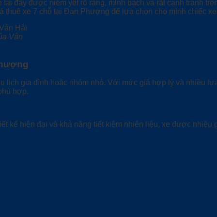
 tại đây được niêm yết rõ ràng, minh bạch và rất cạnh tranh tr
iá thuê xe 7 chỗ tại Đan Phượng để lựa chọn cho mình chiếc xe
của Vân
 Phượng
u lịch gia đình hoặc nhóm nhỏ. Với mức giá hợp lý và nhiều lự
phù hợp.
ết kế hiện đại và khả năng tiết kiệm nhiên liệu, xe được nhiều