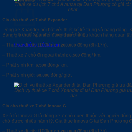
Thuê xe du lịch 7 chỗ Avanza tại Đan Phượng có giá tốt
nhất
Giá cho thuê xe 7 chỗ Expander
Dòng xe Xpander nổi bật với thiết kế trẻ trung và năng động. 
Chưa có sản phẩm trong giỏ hàng.
Bảng giá thuê Xpander đang được nhiều khách hàng quan tâ
Quay trở lại cửa hàng
– Thuê xe đi city (100km):
đồng (8h-17h).
1.200.000
– Thuê xe 7 chỗ đi ngoại thành:
đồng/ km.
6.500
– Phát sinh km:
đồng/ km.
6.500
– Phát sinh giờ:
đồng/ giờ.
60.000
Dịch vụ thuê xe 7 chỗ Xpander đi tại Đan Phượng giá ư
đãi
Giá cho thuê xe 7 chỗ Innova G
Xe ô tô Innova G là dòng xe 7 chỗ quen thuộc với người dùng V
chở được nhiều hành lý. Giá thuê Innova G tại Đan Phượng đ
– Thuê xe đi city (100km):
đồng (8h-17h).
1.200.000