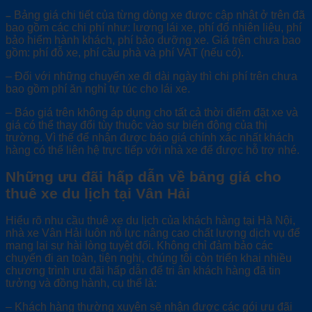
Bảng giá chi tiết của từng dòng xe được cập nhật ở trên đã
–
bao gồm các chi phí như: lương lái xe, phí đổ nhiên liệu, phí
bảo hiểm hành khách, phí bảo dưỡng xe. Giá trên chưa bao
gồm: phí đỗ xe, phí cầu phà và phí VAT (nếu có).
– Đối với những chuyến xe đi dài ngày thì chi phí trên chưa
bao gồm phí ăn nghỉ tự túc cho lái xe.
– Báo giá trên không áp dụng cho tất cả thời điểm đặt xe và
giá có thể thay đổi tùy thuộc vào sự biến động của thị
trường. Vì thế để nhận được báo giá chính xác nhất khách
hàng có thể liên hệ trực tiếp với nhà xe để được hỗ trợ nhé.
Những ưu đãi hấp dẫn về bảng giá cho
thuê xe du lịch tại Vân Hải
Hiểu rõ nhu cầu thuê xe du lịch của khách hàng tại Hà Nội,
nhà xe Vân Hải luôn nỗ lực nâng cao chất lượng dịch vụ để
mang lại sự hài lòng tuyệt đối. Không chỉ đảm bảo các
chuyến đi an toàn, tiện nghi, chúng tôi còn triển khai nhiều
chương trình ưu đãi hấp dẫn để tri ân khách hàng đã tin
tưởng và đồng hành, cụ thể là:
– Khách hàng thường xuyên sẽ nhận được các gói ưu đãi