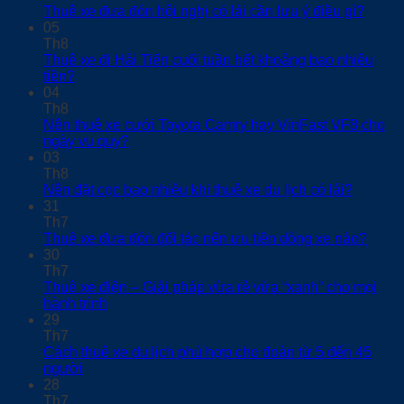
Thuê xe đưa đón hội nghị có lái cần lưu ý điều gì?
05
Th8
Thuê xe đi Hải Tiến cuối tuần hết khoảng bao nhiêu
tiền?
04
Th8
Nên thuê xe cưới Toyota Camry hay VinFast VF8 cho
ngày vu quy?
03
Th8
Nên đặt cọc bao nhiêu khi thuê xe du lịch có lái?
31
Th7
Thuê xe đưa đón đối tác nên ưu tiên dòng xe nào?
30
Th7
Thuê xe điện – Giải pháp vừa rẻ vừa “xanh” cho mọi
hành trình
29
Th7
Cách thuê xe du lịch phù hợp cho đoàn từ 5 đến 45
người
28
Th7