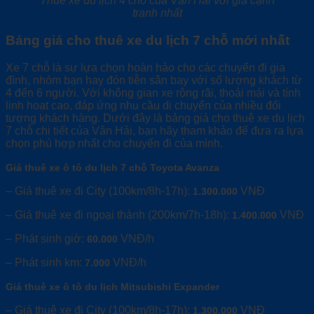
Thuê xe du lịch 4 chỗ của Vân Hải với giá cạnh
tranh nhất
Bảng giá cho thuê xe du lịch 7 chỗ mới nhất
Xe 7 chỗ là sự lựa chọn hoàn hảo cho các chuyến đi gia
đình, nhóm bạn hay đón tiễn sân bay với số lượng khách từ
4 đến 6 người. Với không gian xe rộng rãi, thoải mái và tính
linh hoạt cao, đáp ứng nhu cầu di chuyển của nhiều đối
tượng khách hàng. Dưới đây là bảng giá cho thuê xe du lịch
7 chỗ chi tiết của Vân Hải, bạn hãy tham khảo để đưa ra lựa
chọn phù hợp nhất cho chuyến đi của mình.
Giá thuê xe ô tô du lịch 7 chỗ Toyota Avanza
– Giá thuê xe đi City (100km/8h-17h):
VNĐ
1.300.000
– Giá thuê xe đi ngoại thành (200km/7h-18h):
VNĐ
1.400.000
– Phát sinh giờ:
VNĐ/h
60.000
– Phát sinh km:
VNĐ/h
7.000
Giá thuê xe ô tô du lịch Mitsubishi Expander
– Giá thuê xe đi City (100km/8h-17h):
VNĐ
1.300.000