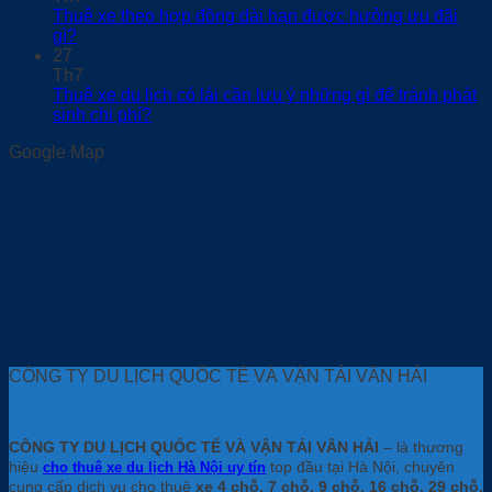
Thuê xe theo hợp đồng dài hạn được hưởng ưu đãi
gì?
27
Th7
Thuê xe du lịch có lái cần lưu ý những gì để tránh phát
sinh chi phí?
Google Map
CÔNG TY DU LỊCH QUỐC TẾ VÀ VẬN TẢI VÂN HẢI
CÔNG TY DU LỊCH QUỐC TẾ VÀ VẬN TẢI VÂN HẢI
– là thương
hiệu
top đầu tại Hà Nội, chuyên
cho thuê xe du lịch Hà Nội uy tín
cung cấp dịch vụ cho thuê
xe 4 chỗ, 7 chỗ, 9 chỗ, 16 chỗ, 29 chỗ,