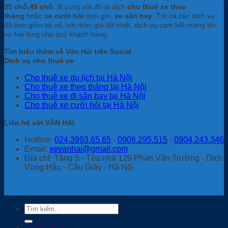
35 chỗ,45 chỗ
, đi cùng với đó là dịch
cho thuê xe theo
tháng
hoặc
xe cưới hỏi
trọn gói,
xe sân bay
. Tất cả các dịch vụ
đã bao gồm tài xế, với mức giá tốt nhất, dịch vụ cam kết mang tới
sự hài lòng cho quý khách hàng.
Tìm hiểu thêm về Vân Hải trên Social
Dịch vụ cho thuê xe
Cho thuê xe du lịch tại Hà Nội
Cho thuê xe theo tháng tại Hà Nội
Cho thuê xe đi sân bay tại Hà Nội
Cho thuê xe cưới hỏi tại Hà Nội
Liên hệ với VÂN HẢI
Hotline:
024.3993.65.65
-
0906.295.515
-
0904.243.346
Email:
xevanhai@gmail.com
Địa chỉ: Tầng 5 - Tòa nhà 129 Phan Văn Trường - Dịch
Vọng Hậu - Cầu Giấy - Hà Nội
Tìm
kiếm:
Trang chủ