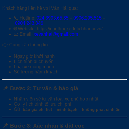
Khách hàng liên hệ với Vân Hải qua:
📞 Hotline:
024.3993.65.65
–
0906.295.515
–
0904.243.346
🌐 Website: https://chothuexedulichhanoi.vn/
📧 Email:
xevanhai@gmail.com
👉 Cung cấp thông tin:
Ngày giờ khởi hành
Lịch trình di chuyển
Loại xe mong muốn
Số lượng hành khách
📌
Bước 2: Tư vấn & báo giá
Nhân viên sẽ tư vấn loại xe phù hợp nhất
Gợi ý lịch trình tối ưu chi phí
Gửi
báo giá chi tiết – minh bạch – không phát sinh ẩn
📌
Bước 3: Xác nhận & đặt cọc