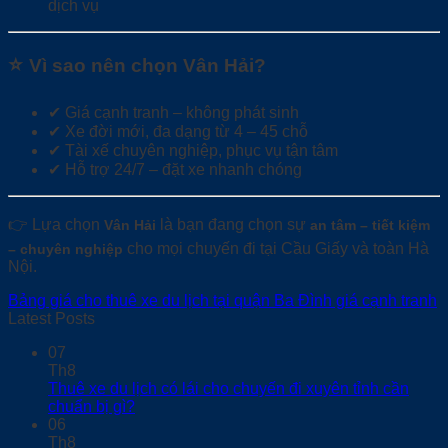
dịch vụ
⭐
Vì sao nên chọn Vân Hải?
✔ Giá cạnh tranh – không phát sinh
✔ Xe đời mới, đa dạng từ 4 – 45 chỗ
✔ Tài xế chuyên nghiệp, phục vụ tận tâm
✔ Hỗ trợ 24/7 – đặt xe nhanh chóng
👉 Lựa chọn
là bạn đang chọn sự
Vân Hải
an tâm – tiết kiệm
cho mọi chuyến đi tại Cầu Giấy và toàn Hà
– chuyên nghiệp
Nội.
Bảng giá cho thuê xe du lịch tại quận Ba Đình giá cạnh tranh
Latest Posts
07
Th8
Thuê xe du lịch có lái cho chuyến đi xuyên tỉnh cần
chuẩn bị gì?
06
Th8