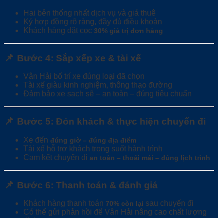
Hai bên thống nhất dịch vụ và giá thuê
Ký hợp đồng rõ ràng, đầy đủ điều khoản
Khách hàng đặt cọc
30% giá trị đơn hàng
📌
Bước 4: Sắp xếp xe & tài xế
Vân Hải bố trí xe đúng loại đã chọn
Tài xế giàu kinh nghiệm, thông thạo đường
Đảm bảo xe sạch sẽ – an toàn – đúng tiêu chuẩn
📌
Bước 5: Đón khách & thực hiện chuyến đi
Xe đến
đúng giờ – đúng địa điểm
Tài xế hỗ trợ khách trong suốt hành trình
Cam kết chuyến đi
an toàn – thoải mái – đúng lịch trình
📌
Bước 6: Thanh toán & đánh giá
Khách hàng thanh toán
sau chuyến đi
70% còn lại
Có thể gửi phản hồi để Vân Hải nâng cao chất lượng