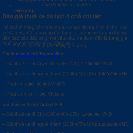
tính đúng theo lịch trình
0
Giỏ hàng
Báo giá thuê xe du lịch 4 chỗ chi tiết
Để khách hàng có nhiều sự lựa chọn khi thuê xe 4 chỗ, nhà
xe Vân Hải đã cung cấp đa dạng các dòng xe từ phổ thông
đến cao cấp đáp ứng mọi yêu cầu. Và dưới đây là bảng giá
thuê xe chi tiết của từng dòng xe.
Chưa có sản phẩm trong giỏ hàng.
Giá thuê xe 4 chỗ Toyota Vios
Quay trở lại cửa hàng
– Giá thuê xe đi City (100km/8h-17h):
VNĐ
1.200.000
– Giá thuê xe đi ngoại thành (200km/7h-18h):
VNĐ
1.400.000
– Phát sinh giờ:
VNĐ/h
50.000
– Phát sinh km:
VNĐ/km
7.000
Giá thuê xe 4 chỗ Vinfast VF8
– Giá thuê xe đi City (100km/8h-17h):
VNĐ
1.400.000
– Giá thuê xe đi ngoại thành (200km/7h-18h):
VNĐ
1.500.000