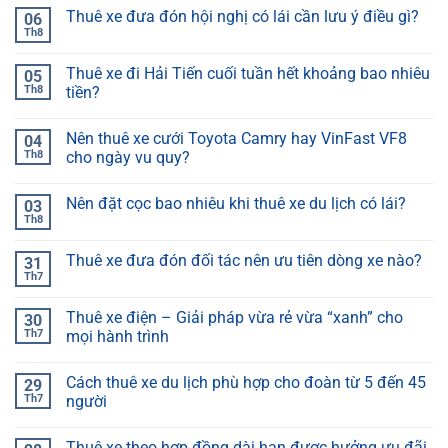
Thuê xe đưa đón hội nghị có lái cần lưu ý điều gì?
06
Th8
Thuê xe đi Hải Tiến cuối tuần hết khoảng bao nhiêu
05
Th8
tiền?
Nên thuê xe cưới Toyota Camry hay VinFast VF8
04
Th8
cho ngày vu quy?
Nên đặt cọc bao nhiêu khi thuê xe du lịch có lái?
03
Th8
Thuê xe đưa đón đối tác nên ưu tiên dòng xe nào?
31
Th7
Thuê xe điện – Giải pháp vừa rẻ vừa “xanh” cho
30
Th7
mọi hành trình
Cách thuê xe du lịch phù hợp cho đoàn từ 5 đến 45
29
Th7
người
Thuê xe theo hợp đồng dài hạn được hưởng ưu đãi