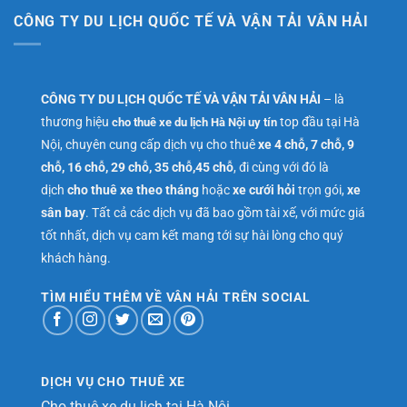
CÔNG TY DU LỊCH QUỐC TẾ VÀ VẬN TẢI VÂN HẢI
CÔNG TY DU LỊCH QUỐC TẾ VÀ VẬN TẢI VÂN HẢI
– là
thương hiệu
top đầu tại Hà
cho thuê xe du lịch Hà Nội uy tín
Nội, chuyên cung cấp dịch vụ cho thuê
xe 4 chỗ, 7 chỗ, 9
chỗ, 16 chỗ, 29 chỗ, 35 chỗ,45 chỗ
, đi cùng với đó là
dịch
cho thuê xe theo tháng
hoặc
xe cưới hỏi
trọn gói,
xe
sân bay
. Tất cả các dịch vụ đã bao gồm tài xế, với mức giá
tốt nhất, dịch vụ cam kết mang tới sự hài lòng cho quý
khách hàng.
TÌM HIỂU THÊM VỀ VÂN HẢI TRÊN SOCIAL
DỊCH VỤ CHO THUÊ XE
Cho thuê xe du lịch tại Hà Nội