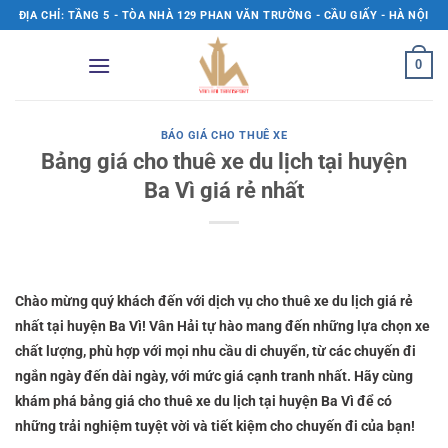
Bỏ
ĐỊA CHỈ: TẦNG 5 - TÒA NHÀ 129 PHAN VĂN TRƯỜNG - CẦU GIẤY - HÀ NỘI
qua
nội
0
dung
BÁO GIÁ CHO THUÊ XE
Bảng giá cho thuê xe du lịch tại huyện
Ba Vì giá rẻ nhất
Chào mừng quý khách đến với dịch vụ cho thuê xe du lịch giá rẻ
nhất tại huyện Ba Vì! Vân Hải tự hào mang đến những lựa chọn xe
chất lượng, phù hợp với mọi nhu cầu di chuyển, từ các chuyến đi
ngắn ngày đến dài ngày, với mức giá cạnh tranh nhất. Hãy cùng
khám phá bảng giá cho thuê xe du lịch tại huyện Ba Vì để có
những trải nghiệm tuyệt vời và tiết kiệm cho chuyến đi của bạn!