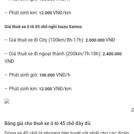
– Phát sinh km:
VNĐ/km
12.000
Giá thuê xe ô tô 35 chỗ ngồi Isuzu Samco
– Giá thuê xe đi City (100km/8h-17h):
VNĐ
2.000.000
– Giá thuê xe đi ngoại thành (200km/7h-18h):
2.400.000
VNĐ
– Phát sinh giờ:
VNĐ/h
100.000
– Phát sinh km:
VNĐ/km
12.000
D
Bảng giá cho thuê xe ô tô 45 chỗ đầy đủ
Dòng xe 45 chỗ là phương tiện tuyệt vời nhất cho các đoàn