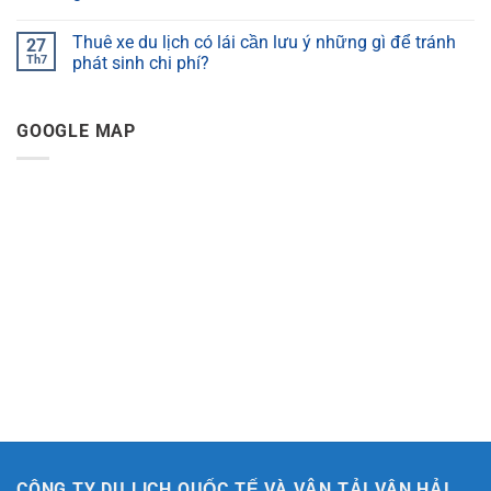
Thuê xe du lịch có lái cần lưu ý những gì để tránh
27
Th7
phát sinh chi phí?
GOOGLE MAP
CÔNG TY DU LỊCH QUỐC TẾ VÀ VẬN TẢI VÂN HẢI