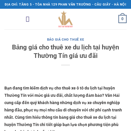
Bỏ
ĐỊA CHỈ: TẦNG 5 - TÒA NHÀ 129 PHAN VĂN TRƯỜNG - CẦU GIẤY - HÀ NỘI
qua
nội
0
dung
BÁO GIÁ CHO THUÊ XE
Bảng giá cho thuê xe du lịch tại huyện
Thường Tín giá ưu đãi
Bạn đang tìm kiếm dịch vụ cho thuê xe ô tô du lịch tại huyện
Thường Tín với mức giá ưu đãi, chất lượng đảm bảo? Vân Hải
cung cấp đến quý khách hàng những dịch vụ xe chuyên nghiệp
hàng đầu, phục vụ mọi nhu cầu di chuyển với chi phí cạnh tranh
nhất. Cùng tìm hiểu thông tin bảng giá cho thuê xe du lịch tại
huyện Thường Tín chi tiết giúp bạn lựa chọn phương tiện phù