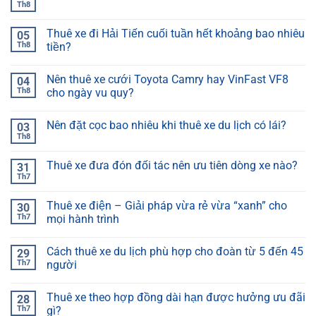
Th8
Thuê xe đi Hải Tiến cuối tuần hết khoảng bao nhiêu
05
Th8
tiền?
Nên thuê xe cưới Toyota Camry hay VinFast VF8
04
Th8
cho ngày vu quy?
Nên đặt cọc bao nhiêu khi thuê xe du lịch có lái?
03
Th8
Thuê xe đưa đón đối tác nên ưu tiên dòng xe nào?
31
Th7
Thuê xe điện – Giải pháp vừa rẻ vừa “xanh” cho
30
Th7
mọi hành trình
Cách thuê xe du lịch phù hợp cho đoàn từ 5 đến 45
29
Th7
người
Thuê xe theo hợp đồng dài hạn được hưởng ưu đãi
28
Th7
gì?