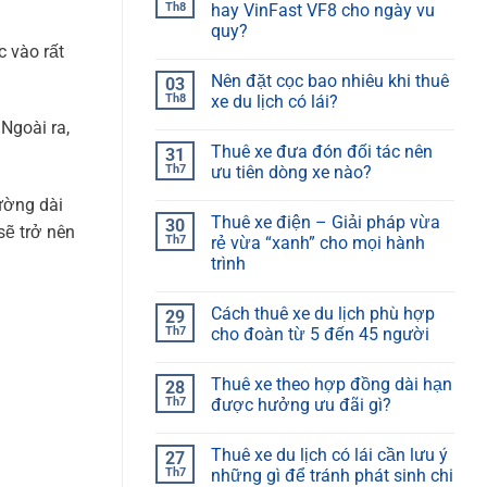
Th8
hay VinFast VF8 cho ngày vu
quy?
c vào rất
Nên đặt cọc bao nhiêu khi thuê
03
Th8
xe du lịch có lái?
Ngoài ra,
Thuê xe đưa đón đối tác nên
31
Th7
ưu tiên dòng xe nào?
ường dài
Thuê xe điện – Giải pháp vừa
30
 sẽ trở nên
Th7
rẻ vừa “xanh” cho mọi hành
trình
Cách thuê xe du lịch phù hợp
29
Th7
cho đoàn từ 5 đến 45 người
Thuê xe theo hợp đồng dài hạn
28
Th7
được hưởng ưu đãi gì?
Thuê xe du lịch có lái cần lưu ý
27
Th7
những gì để tránh phát sinh chi