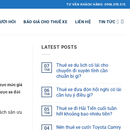
TƯ VẤN KHÁCH HÀNG: 0906.295.515
ƯỚI HỎI
BÁO GIÁ CHO THUÊ XE
LIÊN HỆ
TIN TỨC
LATEST POSTS
Thuê xe du lịch có lái cho
07
Th8
chuyến đi xuyên tỉnh cần
chuẩn bị gì?
được mức giá
Thuê xe đưa đón hội nghị có lái
06
được xe đời
Th8
cần lưu ý điều gì?
Thuê xe đi Hải Tiến cuối tuần
05
cách săn ưu
Th8
hết khoảng bao nhiêu tiền?
Nên thuê xe cưới Toyota Camry
04