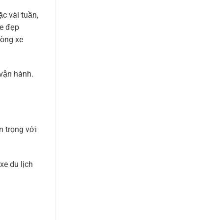
c vài tuần,
xe đẹp
dòng xe
 vận hành.
n trọng với
xe du lịch