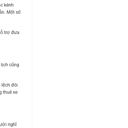
ác kênh
ẫn. Một số
hỗ trợ đưa
 lịch cũng
 lệch đôi
g thuê xe
gười nghĩ