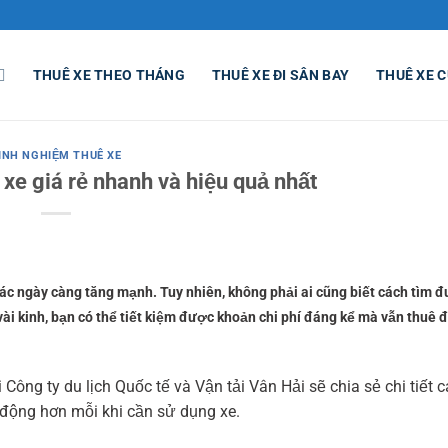
THUÊ XE THEO THÁNG
THUÊ XE ĐI SÂN BAY
THUÊ XE C
INH NGHIỆM THUÊ XE
 xe giá rẻ nhanh và hiệu quả nhất
tác ngày càng tăng mạnh. Tuy nhiên, không phải ai cũng biết cách tìm 
vài kinh, bạn có thể tiết kiệm được khoản chi phí đáng kể mà vẫn thuê 
 Công ty du lịch Quốc tế và Vận tải Vân Hải sẽ chia sẻ chi tiết 
 động hơn mỗi khi cần sử dụng xe.