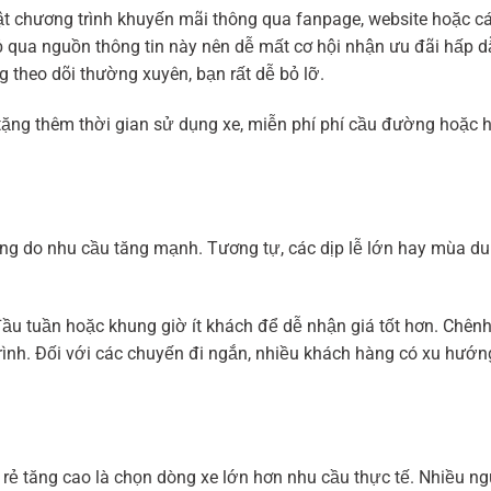
hật chương trình khuyến mãi thông qua fanpage, website hoặc c
bỏ qua nguồn thông tin này nên dễ mất cơ hội nhận ưu đãi hấp d
g theo dõi thường xuyên, bạn rất dễ bỏ lỡ.
n tặng thêm thời gian sử dụng xe, miễn phí phí cầu đường hoặc 
ng do nhu cầu tăng mạnh. Tương tự, các dịp lễ lớn hay mùa du
o đầu tuần hoặc khung giờ ít khách để dễ nhận giá tốt hơn. Chênh
trình. Đối với các chuyến đi ngắn, nhiều khách hàng có xu hướn
á rẻ tăng cao là chọn dòng xe lớn hơn nhu cầu thực tế. Nhiều n