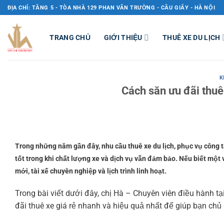
Bỏ
ĐỊA CHỈ: TẦNG 5 - TÒA NHÀ 129 PHAN VĂN TRƯỜNG - CẦU GIẤY - HÀ NỘI
qua
nội
TRANG CHỦ
GIỚI THIỆU
THUÊ XE DU LỊCH
dung
K
Cách săn ưu đãi thuê
Trong những năm gần đây, nhu cầu thuê xe du lịch, phục vụ công 
tốt trong khi chất lượng xe và dịch vụ vẫn đảm bảo. Nếu biết một 
mới, tài xế chuyên nghiệp và lịch trình linh hoạt.
Trong bài viết dưới đây, chị Hà – Chuyên viên điều hành tại
đãi thuê xe giá rẻ nhanh và hiệu quả nhất để giúp bạn chủ