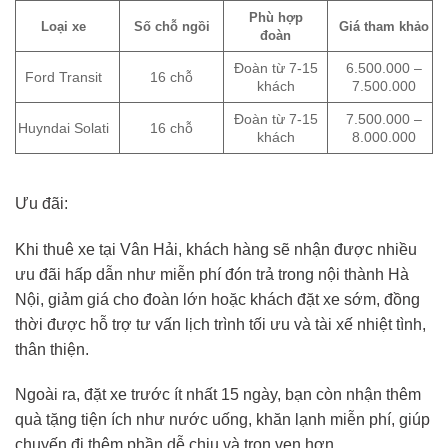
Phù hợp
Loại xe
Số chỗ ngồi
Giá tham khảo
đoàn
Đoàn từ 7-15
6.500.000 –
Ford Transit
16 chỗ
khách
7.500.000
Đoàn từ 7-15
7.500.000 –
Huyndai Solati
16 chỗ
khách
8.000.000
Ưu đãi:
Khi thuê xe tại Vân Hải, khách hàng sẽ nhận được nhiều
ưu đãi hấp dẫn như miễn phí đón trả trong nội thành Hà
Nội, giảm giá cho đoàn lớn hoặc khách đặt xe sớm, đồng
thời được hỗ trợ tư vấn lịch trình tối ưu và tài xế nhiệt tình,
thân thiện.
Ngoài ra, đặt xe trước ít nhất 15 ngày, bạn còn nhận thêm
quà tặng tiện ích như nước uống, khăn lạnh miễn phí, giúp
chuyến đi thêm phần dễ chịu và trọn vẹn hơn.