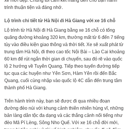
xe mới đẹp. Chúng tôi cam kết mang đến cho bạn hành
trình thuận tiện và đáng nhớ.
Lộ trình chi tiết từ Hà Nội đi Hà Giang với xe 16 chỗ
Lộ trình từ Hà Nội đi Hà Giang bằng xe 16 chỗ có tổng
quãng đường khoảng 320 km, thường mất từ 6 đến 7 tiếng
tùy vào điều kiện giao thông và thời tiết. Xe sẽ xuất phát từ
trung tâm Hà Nội, đi theo cao tốc Nội Bài – Lào Cai khoảng
60 km để rút ngắn thời gian di chuyển, sau đó rẽ vào quốc
lộ 2 hướng về Tuyên Quang. Tiếp theo tuyến đường tiếp
tục qua các huyện như Yên Sơn, Hàm Yên rồi đến Bắc
Quang, cuối cùng nhập vào quốc lộ 4C dẫn đến trung tâm
thành phố Hà Giang.
Trên hành trình này, bạn sẽ được đi qua nhiều đoạn
đường đèo núi với khung cảnh thiên nhiên hùng vĩ, những
bản làng dân tộc đa dạng và các thắng cảnh nổi tiếng như
đèo Mã Pí Lèng, Sông Nho Quế. Với xe 16 chỗ đời mới,