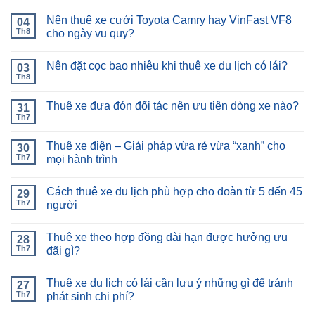
Nên thuê xe cưới Toyota Camry hay VinFast VF8
04
Th8
cho ngày vu quy?
Nên đặt cọc bao nhiêu khi thuê xe du lịch có lái?
03
Th8
Thuê xe đưa đón đối tác nên ưu tiên dòng xe nào?
31
Th7
Thuê xe điện – Giải pháp vừa rẻ vừa “xanh” cho
30
Th7
mọi hành trình
Cách thuê xe du lịch phù hợp cho đoàn từ 5 đến 45
29
Th7
người
Thuê xe theo hợp đồng dài hạn được hưởng ưu
28
Th7
đãi gì?
Thuê xe du lịch có lái cần lưu ý những gì để tránh
27
Th7
phát sinh chi phí?