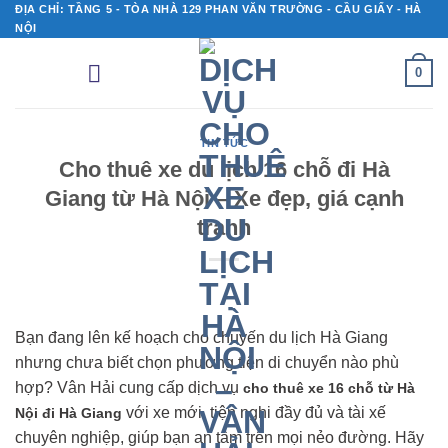
Bỏ
ĐỊA CHỈ: TẦNG 5 - TÒA NHÀ 129 PHAN VĂN TRƯỜNG - CẦU GIẤY - HÀ
NỘI
qua
nội
0
dung
TIN TỨC
Cho thuê xe du lịch 16 chỗ đi Hà
Giang từ Hà Nội – Xe đẹp, giá cạnh
tranh
Bạn đang lên kế hoạch cho chuyến du lịch Hà Giang
nhưng chưa biết chọn phương tiện di chuyển nào phù
hợp? Vân Hải cung cấp dịch vụ
cho thuê xe 16 chỗ từ Hà
với xe mới, tiện nghi đầy đủ và tài xế
Nội đi Hà Giang
chuyên nghiệp, giúp bạn an tâm trên mọi nẻo đường. Hãy