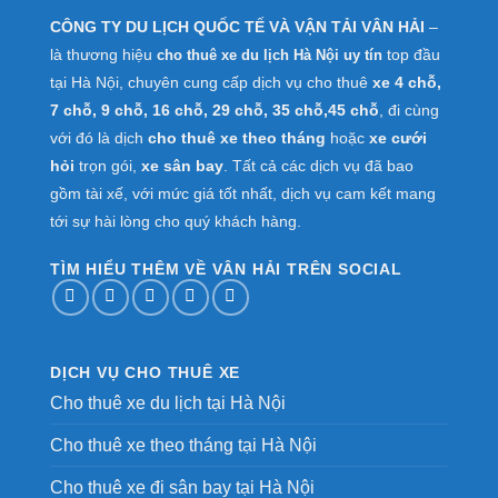
CÔNG TY DU LỊCH QUỐC TẾ VÀ VẬN TẢI VÂN HẢI
–
là thương hiệu
top đầu
cho thuê xe du lịch Hà Nội uy tín
tại Hà Nội, chuyên cung cấp dịch vụ cho thuê
xe 4 chỗ,
7 chỗ, 9 chỗ, 16 chỗ, 29 chỗ, 35 chỗ,45 chỗ
, đi cùng
với đó là dịch
cho thuê xe theo tháng
hoặc
xe cưới
hỏi
trọn gói,
xe sân bay
. Tất cả các dịch vụ đã bao
gồm tài xế, với mức giá tốt nhất, dịch vụ cam kết mang
tới sự hài lòng cho quý khách hàng.
TÌM HIỂU THÊM VỀ VÂN HẢI TRÊN SOCIAL
DỊCH VỤ CHO THUÊ XE
Cho thuê xe du lịch tại Hà Nội
Cho thuê xe theo tháng tại Hà Nội
Cho thuê xe đi sân bay tại Hà Nội