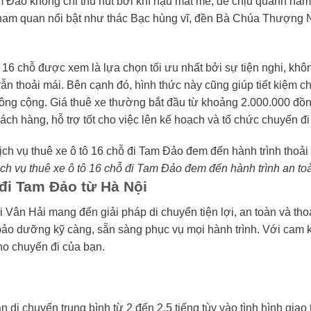
m Đảo không chỉ thu hút bởi khí hậu mát mẻ, dễ chịu quanh nă
tham quan nổi bật như thác Bạc hùng vĩ, đền Bà Chúa Thượng 
16 chỗ được xem là lựa chọn tối ưu nhất bởi sự tiện nghi, khô
n thoải mái. Bên cạnh đó, hình thức này cũng giúp tiết kiệm chi
ông cộng. Giá thuê xe thường bắt đầu từ khoảng 2.000.000 đồn
h hàng, hỗ trợ tốt cho việc lên kế hoạch và tổ chức chuyến đi 
ch vụ thuê xe ô tô 16 chỗ đi Tam Đảo đem đến hành trình an to
 đi Tam Đảo từ Hà Nội
i Vân Hải mang đến giải pháp di chuyển tiện lợi, an toàn và tho
ảo dưỡng kỹ càng, sẵn sàng phục vụ mọi hành trình. Với cam k
ho chuyến đi của bạn.
 di chuyển trung bình từ 2 đến 2,5 tiếng tùy vào tình hình giao