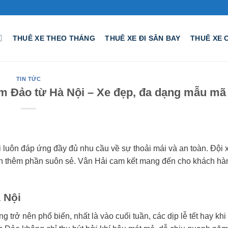
THUÊ XE THEO THÁNG
THUÊ XE ĐI SÂN BAY
THUÊ XE 
TIN TỨC
Tam Đảo từ Hà Nội – Xe đẹp, đa dạng mẫu mã
 luôn đáp ứng đầy đủ nhu cầu về sự thoải mái và an toàn. Đội 
 bạn thêm phần suôn sẻ. Vân Hải cam kết mang đến cho khách h
 Nội
 trở nên phổ biến, nhất là vào cuối tuần, các dịp lễ tết hay kh