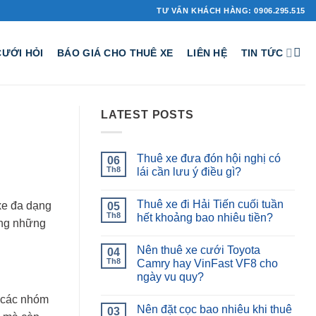
TƯ VẤN KHÁCH HÀNG: 0906.295.515
CƯỚI HỎI
BÁO GIÁ CHO THUÊ XE
LIÊN HỆ
TIN TỨC
LATEST POSTS
Thuê xe đưa đón hội nghị có
06
Th8
lái cần lưu ý điều gì?
Thuê xe đi Hải Tiến cuối tuần
xe đa dạng
05
Th8
hết khoảng bao nhiêu tiền?
àng những
Nên thuê xe cưới Toyota
04
Th8
Camry hay VinFast VF8 cho
ngày vu quy?
i các nhóm
Nên đặt cọc bao nhiêu khi thuê
03