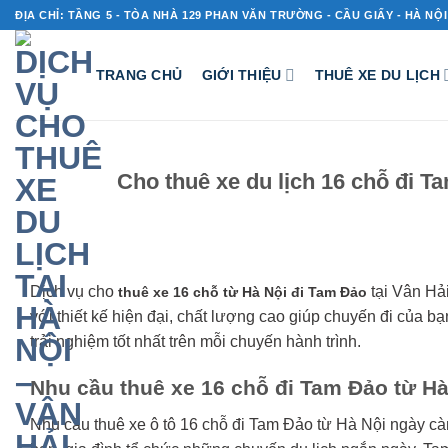
Bỏ
ĐỊA CHỈ: TẦNG 5 - TÒA NHÀ 129 PHAN VĂN TRƯỜNG - CẦU GIẤY - HÀ NỘI
qua
nội
TRANG CHỦ
GIỚI THIỆU
THUÊ XE DU LỊCH
dung
Cho thuê xe du lịch 16 chỗ đi 
Dịch vụ cho
tại Vân Hải
thuê xe 16 chỗ từ Hà Nội đi Tam Đảo
với thiết kế hiện đại, chất lượng cao giúp chuyến đi của
trải nghiệm tốt nhất trên mỗi chuyến hành trình.
Nhu cầu thuê xe 16 chỗ đi Tam Đảo từ Hà
Nhu cầu thuê xe ô tô 16 chỗ đi Tam Đảo từ Hà Nội ngày càng