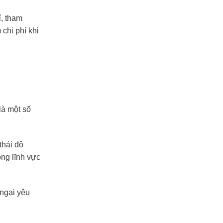
ỉ, tham
chi phí khi
là một số
thái độ
ong lĩnh vực
 ngại yêu