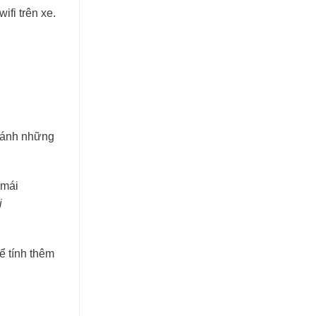
fi trên xe.
tránh những
i
ể tính thêm