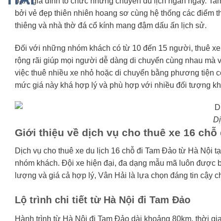
bạn, gia đình tổ chức những chuyến du lịch ngắn ngày. Ta
bởi vẻ đẹp thiên nhiên hoang sơ cùng hệ thống các điểm 
thiêng và nhà thờ đá cổ kính mang đậm dấu ấn lịch sử.
Đối với những nhóm khách có từ 10 đến 15 người, thuê xe 
rộng rãi giúp mọi người dễ dàng di chuyển cùng nhau mà vẫ
việc thuê nhiều xe nhỏ hoặc di chuyển bằng phương tiện c
mức giá này khá hợp lý và phù hợp với nhiều đối tượng khác
Dị
Giới thiệu về dịch vụ cho thuê xe 16 chỗ
Dịch vụ cho thuê xe du lịch 16 chỗ đi Tam Đảo từ Hà Nội tạ
nhóm khách. Đội xe hiện đại, đa dạng mẫu mã luôn được b
lượng và giá cả hợp lý, Vân Hải là lựa chọn đáng tin cậy c
Lộ trình chi tiết từ Hà Nội đi Tam Đảo
Hành trình từ Hà Nội đi Tam Đảo dài khoảng 80km, thời gian