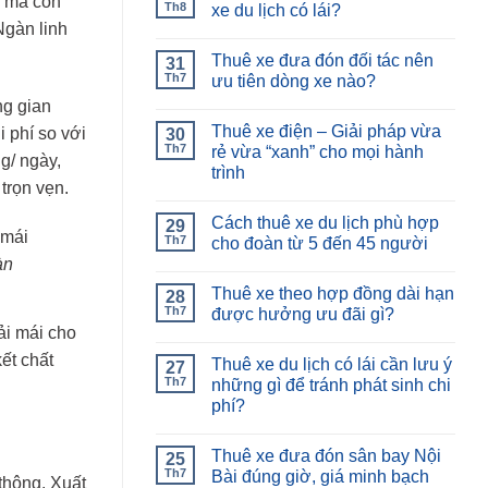
m mà còn
Th8
xe du lịch có lái?
Ngàn linh
Thuê xe đưa đón đối tác nên
31
Th7
ưu tiên dòng xe nào?
ng gian
Thuê xe điện – Giải pháp vừa
 phí so với
30
Th7
rẻ vừa “xanh” cho mọi hành
g/ ngày,
trình
trọn vẹn.
Cách thuê xe du lịch phù hợp
29
Th7
cho đoàn từ 5 đến 45 người
àn
Thuê xe theo hợp đồng dài hạn
28
Th7
được hưởng ưu đãi gì?
ải mái cho
ết chất
Thuê xe du lịch có lái cần lưu ý
27
Th7
những gì để tránh phát sinh chi
phí?
Thuê xe đưa đón sân bay Nội
25
Th7
Bài đúng giờ, giá minh bạch
 thông. Xuất