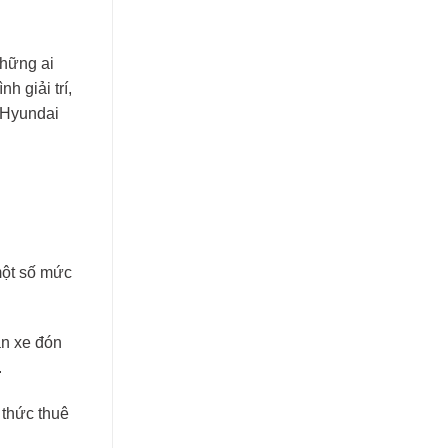
những ai
h giải trí,
 Hyundai
một số mức
ần xe đón
.
 thức thuê