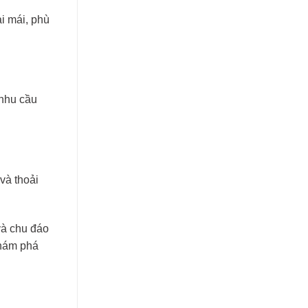
i mái, phù
 nhu cầu
và thoải
và chu đáo
khám phá