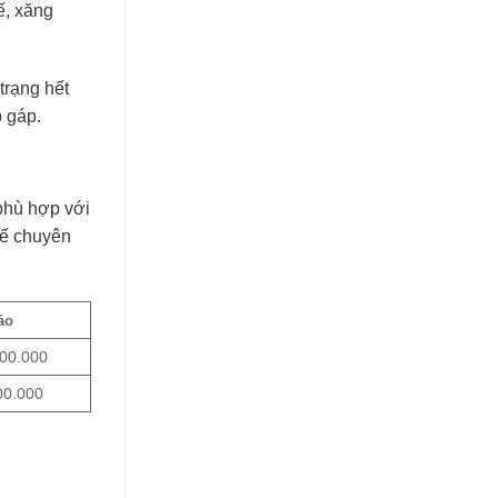
ế, xăng
trạng hết
p gáp.
phù hợp với
xế chuyên
ảo
000.000
00.000