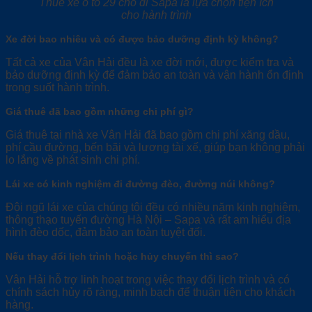
Thuê xe ô tô 29 chỗ đi Sapa là lựa chọn tiện ích
cho hành trình
Xe đời bao nhiêu và có được bảo dưỡng định kỳ không?
Tất cả xe của Vân Hải đều là xe đời mới, được kiểm tra và
bảo dưỡng định kỳ để đảm bảo an toàn và vận hành ổn định
trong suốt hành trình.
Giá thuê đã bao gồm những chi phí gì?
Giá thuê tại nhà xe Vân Hải đã bao gồm chi phí xăng dầu,
phí cầu đường, bến bãi và lương tài xế, giúp bạn không phải
lo lắng về phát sinh chi phí.
Lái xe có kinh nghiệm đi đường đèo, đường núi không?
Đội ngũ lái xe của chúng tôi đều có nhiều năm kinh nghiệm,
thông thạo tuyến đường Hà Nội – Sapa và rất am hiểu địa
hình đèo dốc, đảm bảo an toàn tuyệt đối.
Nếu thay đổi lịch trình hoặc hủy chuyến thì sao?
Vân Hải hỗ trợ linh hoạt trong việc thay đổi lịch trình và có
chính sách hủy rõ ràng, minh bạch để thuận tiện cho khách
hàng.