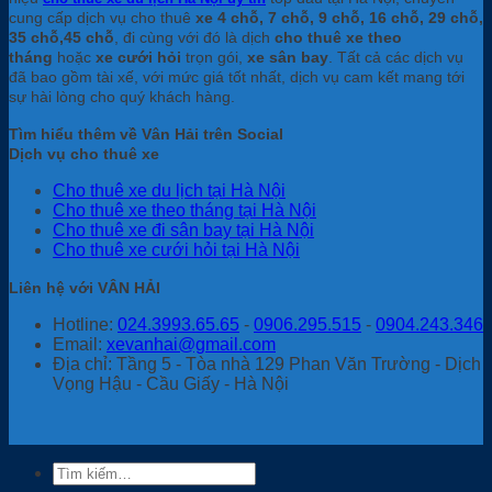
cung cấp dịch vụ cho thuê
xe 4 chỗ, 7 chỗ, 9 chỗ, 16 chỗ, 29 chỗ,
35 chỗ,45 chỗ
, đi cùng với đó là dịch
cho thuê xe theo
tháng
hoặc
xe cưới hỏi
trọn gói,
xe sân bay
. Tất cả các dịch vụ
đã bao gồm tài xế, với mức giá tốt nhất, dịch vụ cam kết mang tới
sự hài lòng cho quý khách hàng.
Tìm hiểu thêm về Vân Hải trên Social
Dịch vụ cho thuê xe
Cho thuê xe du lịch tại Hà Nội
Cho thuê xe theo tháng tại Hà Nội
Cho thuê xe đi sân bay tại Hà Nội
Cho thuê xe cưới hỏi tại Hà Nội
Liên hệ với VÂN HẢI
Hotline:
024.3993.65.65
-
0906.295.515
-
0904.243.346
Email:
xevanhai@gmail.com
Địa chỉ: Tầng 5 - Tòa nhà 129 Phan Văn Trường - Dịch
Vọng Hậu - Cầu Giấy - Hà Nội
Tìm
kiếm: