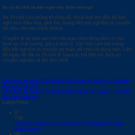
Xe có đủ chỗ và tiện nghi cho đoàn không?
Xe 29 chỗ của chúng tôi rộng rãi, thoải mái với đầy đủ tiện
nghi như điều hòa, ghế êm, mang đến trải nghiệm di chuyển
dễ chịu cho mọi hành khách.
Chuyến đi sẽ trọn vẹn hơn khi bạn chọn đúng đơn vị cho
thuê xe chất lượng, giá cả hợp lý. Vân Hải cam kết mang
đến trải nghiệm di chuyển an toàn, dễ chịu và đúng hẹn. Liên
hệ ngay để đặt xe 29 chỗ đi Sapa từ Hà Nội với dịch vụ
chuyên nghiệp và tận tâm nhất.
Cho thuê xe du lịch 29 chỗ đi Sầm Sơn từ Hà Nội – Xe đẹp,
đa dạng mẫu mã
Cho thuê xe du lịch 29 chỗ đi Mộc Châu từ Hà Nội – Xe đẹp,
đa dạng mẫu mã
Latest Posts
07
Th8
Thuê xe du lịch có lái cho chuyến đi xuyên tỉnh cần
chuẩn bị gì?
06