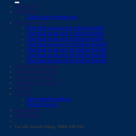
Trang chủ
Giới thiệu
Chính sách cho thuê xe
Thuê xe du lịch
Cho thuê xe du lịch 4 chỗ tại Hà Nội
Cho thuê xe du lịch 7 chỗ tại Hà Nội
Cho thuê xe du lịch 9 chỗ tại Hà Nội
Cho thuê xe du lịch 16 chỗ tại Hà Nội
Cho thuê xe du lịch 29 chỗ tại Hà Nội
Cho thuê xe du lịch 35 chỗ tại Hà Nội
Cho thuê xe du lịch 45 chỗ tại Hà Nội
Thuê xe theo tháng
Thuê xe đi sân bay
Thuê xe cưới hỏi
Báo giá cho thuê xe
Liên hệ
Tin tức
Kinh nghiệm thuê xe
Tin tức Du lịch
Đăng nhập
Newsletter
Tư vấn khách hàng: 0906.295.515