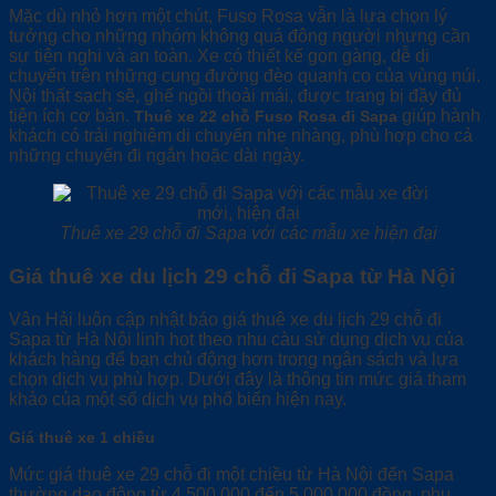
Mặc dù nhỏ hơn một chút, Fuso Rosa vẫn là lựa chọn lý
tưởng cho những nhóm không quá đông người nhưng cần
sự tiện nghi và an toàn. Xe có thiết kế gọn gàng, dễ di
chuyển trên những cung đường đèo quanh co của vùng núi.
Nội thất sạch sẽ, ghế ngồi thoải mái, được trang bị đầy đủ
tiện ích cơ bản.
giúp hành
Thuê xe 22 chỗ Fuso Rosa đi Sapa
khách có trải nghiệm di chuyển nhẹ nhàng, phù hợp cho cả
những chuyến đi ngắn hoặc dài ngày.
Thuê xe 29 chỗ đi Sapa với các mẫu xe hiện đại
Giá thuê xe du lịch 29 chỗ đi Sapa từ Hà Nội
Vân Hải luôn cập nhật báo giá thuê xe du lịch 29 chỗ đi
Sapa từ Hà Nội linh họt theo nhu càu sử dụng dịch vụ của
khách hàng để bạn chủ động hơn trong ngân sách và lựa
chọn dịch vụ phù hợp. Dưới đây là thông tin mức giá tham
khảo của một số dịch vụ phổ biến hiện nay.
Giá thuê xe 1 chiều
Mức giá thuê xe 29 chỗ đi một chiều từ Hà Nội đến Sapa
thường dao động từ 4.500.000 đến 5.000.000 đồng, phụ