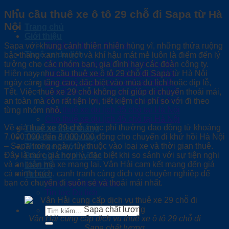
Nhu cầu thuê xe ô tô 29 chỗ đi Sapa từ Hà
Nội
Trang chủ
Giới thiệu
Chính sách cho thuê xe
Sapa với khung cảnh thiên nhiên hùng vĩ, những thửa ruộng
Thuê xe du lịch
bậc thang xanh mướt và khí hậu mát mẻ luôn là điểm đến lý
Cho thuê xe du lịch 4 chỗ tại Hà Nội
tưởng cho các nhóm bạn, gia đình hay các đoàn công ty.
Cho thuê xe du lịch 7 chỗ tại Hà Nội
Hiện nay, nhu cầu thuê xe ô tô 29 chỗ đi Sapa từ Hà Nội
Cho thuê xe du lịch 9 chỗ tại Hà Nội
ngày càng tăng cao, đặc biệt vào mùa du lịch hoặc dịp lễ,
Cho thuê xe du lịch 16 chỗ tại Hà Nội
Tết. Việc thuê xe 29 chỗ không chỉ giúp di chuyển thoải mái,
Cho thuê xe du lịch 29 chỗ tại Hà Nội
an toàn mà còn rất tiện lợi, tiết kiệm chi phí so với đi theo
Cho thuê xe du lịch 35 chỗ tại Hà Nội
từng nhóm nhỏ.
Cho thuê xe du lịch 45 chỗ tại Hà Nội
Về giá thuê xe 29 chỗ, mức phí thường dao động từ khoảng
Thuê xe theo tháng
7.000.000 đến 8.000.000 đồng cho chuyến đi khứ hồi Hà Nội
Thuê xe đi sân bay
– Sapa trong ngày, tùy thuộc vào loại xe và thời gian thuê.
Thuê xe cưới hỏi
Đây là mức giá hợp lý, đặc biệt khi so sánh với sự tiện nghi
Báo giá cho thuê xe
và an toàn mà xe mang lại. Vân Hải cam kết mang đến giá
Liên hệ
cả minh bạch, cạnh tranh cùng dịch vụ chuyên nghiệp để
Tin tức
bạn có chuyến đi suôn sẻ và thoải mái nhất.
Kinh nghiệm thuê xe
Tin tức Du lịch
Tìm
kiếm:
Vân Hải cung cấp dịch vụ thuê xe ô tô 29 chỗ đi
Sapa chất lượng