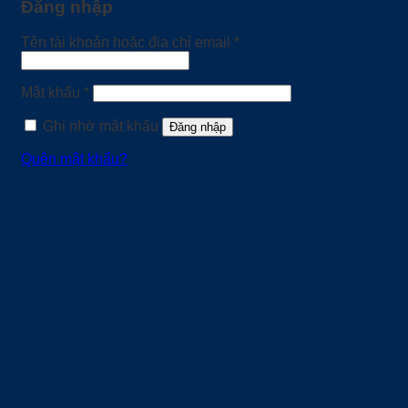
Đăng nhập
Bắt
Tên tài khoản hoặc địa chỉ email
*
buộc
Bắt
Mật khẩu
*
buộc
Ghi nhớ mật khẩu
Đăng nhập
Quên mật khẩu?