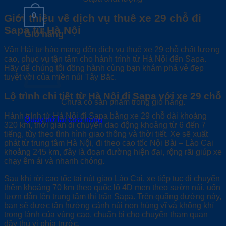
0
Giới thiệu về dịch vụ thuê xe 29 chỗ đi
Sapa từ Hà Nội
Giỏ hàng
Vân Hải tự hào mang đến dịch vụ thuê xe 29 chỗ chất lượng
cao, phục vụ tận tâm cho hành trình từ Hà Nội đến Sapa.
Hãy để chúng tôi đồng hành cùng bạn khám phá vẻ đẹp
tuyệt vời của miền núi Tây Bắc.
Lộ trình chi tiết từ Hà Nội đi Sapa với xe 29 chỗ
Chưa có sản phẩm trong giỏ hàng.
Hành trình từ Hà Nội đi Sapa bằng xe 29 chỗ dài khoảng
Quay trở lại cửa hàng
320 km, thời gian di chuyển dao động khoảng từ 6 đến 7
tiếng, tùy theo tình hình giao thông và thời tiết. Xe sẽ xuất
phát từ trung tâm Hà Nội, đi theo cao tốc Nội Bài – Lào Cai
khoảng 245 km, đây là đoạn đường hiện đại, rộng rãi giúp xe
chạy êm ái và nhanh chóng.
Sau khi rời cao tốc tại nút giao Lào Cai, xe tiếp tục di chuyển
thêm khoảng 70 km theo quốc lộ 4D men theo sườn núi, uốn
lượn dẫn lên trung tâm thị trấn Sapa. Trên quãng đường này,
bạn sẽ được tận hưởng cảnh núi non hùng vĩ và không khí
trong lành của vùng cao, chuẩn bị cho chuyến tham quan
đầy thú vị phía trước.