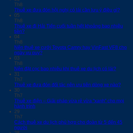
Th8
Thuê xe đưa đón hội nghị có lái cần lưu ý điều gì?
05
Th8
Thuê xe đi Hải Tiến cuối tuần hết khoảng bao nhiêu
tiền?
04
Th8
Nên thuê xe cưới Toyota Camry hay VinFast VF8 cho
ngày vu quy?
03
Th8
Nên đặt cọc bao nhiêu khi thuê xe du lịch có lái?
31
Th7
Thuê xe đưa đón đối tác nên ưu tiên dòng xe nào?
30
Th7
Thuê xe điện – Giải pháp vừa rẻ vừa “xanh” cho mọi
hành trình
29
Th7
Cách thuê xe du lịch phù hợp cho đoàn từ 5 đến 45
người
28