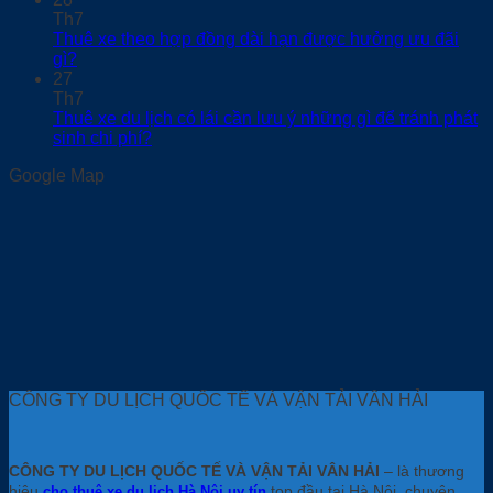
Th7
Thuê xe theo hợp đồng dài hạn được hưởng ưu đãi
gì?
27
Th7
Thuê xe du lịch có lái cần lưu ý những gì để tránh phát
sinh chi phí?
Google Map
CÔNG TY DU LỊCH QUỐC TẾ VÀ VẬN TẢI VÂN HẢI
CÔNG TY DU LỊCH QUỐC TẾ VÀ VẬN TẢI VÂN HẢI
– là thương
hiệu
top đầu tại Hà Nội, chuyên
cho thuê xe du lịch Hà Nội uy tín