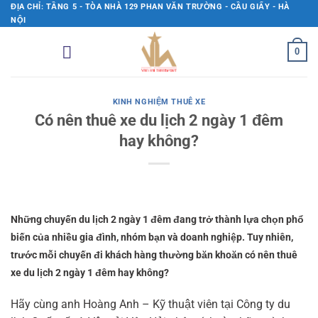
Bỏ
ĐỊA CHỈ: TẦNG 5 - TÒA NHÀ 129 PHAN VĂN TRƯỜNG - CẦU GIẤY - HÀ
NỘI
qua
nội
0
dung
KINH NGHIỆM THUÊ XE
Có nên thuê xe du lịch 2 ngày 1 đêm
hay không?
Những chuyến du lịch 2 ngày 1 đêm đang trở thành lựa chọn phổ
biến của nhiều gia đình, nhóm bạn và doanh nghiệp. Tuy nhiên,
trước mỗi chuyến đi khách hàng thường băn khoăn có nên thuê
xe du lịch 2 ngày 1 đêm hay không?
Hãy cùng anh Hoàng Anh – Kỹ thuật viên tại Công ty du