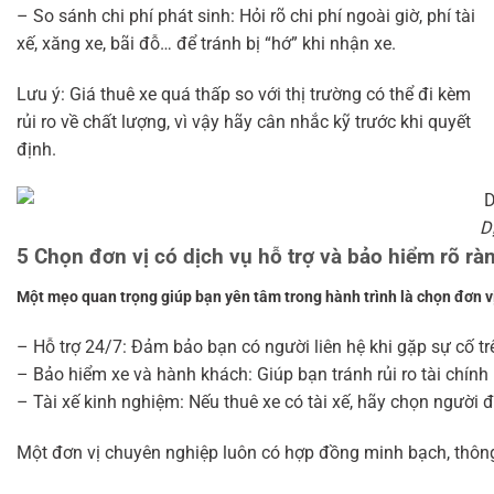
– So sánh chi phí phát sinh: Hỏi rõ chi phí ngoài giờ, phí tài
xế, xăng xe, bãi đỗ… để tránh bị “hớ” khi nhận xe.
Lưu ý: Giá thuê xe quá thấp so với thị trường có thể đi kèm
rủi ro về chất lượng, vì vậy hãy cân nhắc kỹ trước khi quyết
định.
D
5 Chọn đơn vị có dịch vụ hỗ trợ và bảo hiểm rõ rà
Một mẹo quan trọng giúp bạn yên tâm trong hành trình là chọn đơn vị
– Hỗ trợ 24/7: Đảm bảo bạn có người liên hệ khi gặp sự cố t
– Bảo hiểm xe và hành khách: Giúp bạn tránh rủi ro tài chính
– Tài xế kinh nghiệm: Nếu thuê xe có tài xế, hãy chọn người 
Một đơn vị chuyên nghiệp luôn có hợp đồng minh bạch, thông t