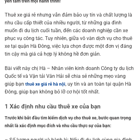
yên tâm trên mọi hành trình!
Thuê xe giá rẻ nhưng vẫn đảm bảo uy tín và chất lượng là
nhu cầu cấp thiết của nhiều người, từ những gia đình
muốn đi du lịch cuối tuần, đến các doanh nghiệp cần xe
phục vụ công tác. Tuy nhiên, giữa vô vàn dịch vụ cho thuê
xe tại quận Hà Đông, việc lựa chọn được một đơn vị đáng
tin cậy mà giá cả hợp lý không hề đơn giản.
Bài viết này chị Hà – Nhân viên kinh doanh Công ty du lịch
Quốc tế và Vận tải Vân Hải sẽ chia sẻ những mẹo vàng
giúp bạn
, uy tín và an toàn tại quận Hà
thuê xe giá rẻ hà nội
Đông, giúp bạn không bỏ lỡ cơ hội tốt nhất.
1 Xác định nhu cầu thuê xe của bạn
Trước khi bắt đầu tìm kiếm dịch vụ cho thuê xe, bước quan trọng
nhất là xác định mục đích và nhu cầu thực sự của bạn:
– Số lượng người và hành lý: Nếu đi du lịch cùng gia đình