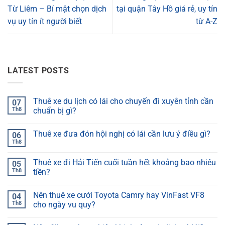
Từ Liêm – Bí mật chọn dịch
tại quận Tây Hồ giá rẻ, uy tín
vụ uy tín ít người biết
từ A-Z
LATEST POSTS
Thuê xe du lịch có lái cho chuyến đi xuyên tỉnh cần
07
Th8
chuẩn bị gì?
Thuê xe đưa đón hội nghị có lái cần lưu ý điều gì?
06
Th8
Thuê xe đi Hải Tiến cuối tuần hết khoảng bao nhiêu
05
Th8
tiền?
Nên thuê xe cưới Toyota Camry hay VinFast VF8
04
Th8
cho ngày vu quy?