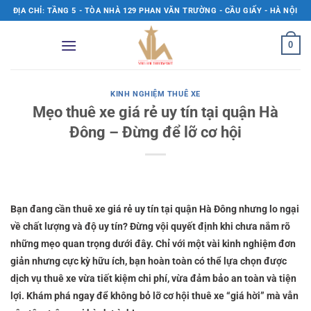
Bỏ
ĐỊA CHỈ: TẦNG 5 - TÒA NHÀ 129 PHAN VĂN TRƯỜNG - CẦU GIẤY - HÀ NỘI
qua
nội
0
dung
KINH NGHIỆM THUÊ XE
Mẹo thuê xe giá rẻ uy tín tại quận Hà
Đông – Đừng để lỡ cơ hội
Bạn đang cần thuê xe giá rẻ uy tín tại quận Hà Đông nhưng lo ngại
về chất lượng và độ uy tín? Đừng vội quyết định khi chưa nắm rõ
những mẹo quan trọng dưới đây. Chỉ với một vài kinh nghiệm đơn
giản nhưng cực kỳ hữu ích, bạn hoàn toàn có thể lựa chọn được
dịch vụ thuê xe vừa tiết kiệm chi phí, vừa đảm bảo an toàn và tiện
lợi. Khám phá ngay để không bỏ lỡ cơ hội thuê xe “giá hời” mà vẫn