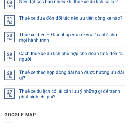
Nên đặt cọc bao nhiêu khi thuê xe du lịch có lái?
03
Th8
Thuê xe đưa đón đối tác nên ưu tiên dòng xe nào?
31
Th7
Thuê xe điện – Giải pháp vừa rẻ vừa “xanh” cho
30
Th7
mọi hành trình
Cách thuê xe du lịch phù hợp cho đoàn từ 5 đến 45
29
Th7
người
Thuê xe theo hợp đồng dài hạn được hưởng ưu đãi
28
Th7
gì?
Thuê xe du lịch có lái cần lưu ý những gì để tránh
27
Th7
phát sinh chi phí?
GOOGLE MAP