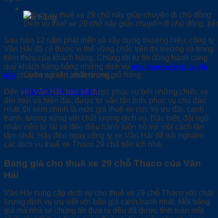
0
Giỏ hàng
Dịch vụ thuê xe 29 chỗ này giúp chuyến đi chủ động, tiệ
Sau hơn 12 năm phát triển và xây dựng thương hiệu, công ty
Vân Hải đã có đươc vị thế vững chắc trên thị trường và trong
tiềm thức của khách hàng. Chúng tôi tự tin đồng hành cùng
quý khách hàng bằng những dịch vụ
cho thuê xe ô tô tại Hà
Chưa có sản phẩm trong giỏ hàng.
chuyên nghiệp, chất lượng.
Nội
Quay trở lại cửa hàng
Đến với Vân Hải, bạn sẽ được phục vụ bởi những chiếc xe
đời mới và hiện đại, được tư vấn tận tình, phục vụ chu đáo
nhất. Đi kèm chính là mức giá thuê xe cực kỳ ưu đãi, cạnh
tranh, tương xứng với chất lượng dịch vụ. Đặc biệt, đội ngũ
nhân viên từ lái xe đến điều hành luôn hỗ trợ một cách tận
tâm nhất. Hãy đến ngay công ty xe Vân Hải để trải nghiệm
các dịch vụ thuê xe Thaco 29 chỗ tiện ích nhé.
Bảng giá cho thuê xe 29 chỗ Thaco của Vân
Hải
Vân Hải cung cấp dịch vụ cho thuê xe 29 chỗ Thaco với chất
lượng dịch vụ ưu việt với báo giá cạnh tranh nhất. Mỗi bảng
giá mà nhà xe chúng tôi đưa ra đều đã được tính toán một