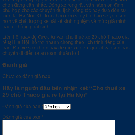
chọn đáng cân nhắc. Dòng xe rộng rãi, vận hành ổn định,
phù hợp cho các chuyến du lịch, công tác hay đưa đón sự
kiện tại Hà Nội. Khi lựa chọn đơn vị uy tín, bạn sẽ yên tâm
hơn về chất lượng xe, tài xế kinh nghiệm và mức giá minh
bạch, không phát sinh.
Liên hệ ngay để được tư vấn cho thuê xe 29 chỗ Thaco giá
rẻ tại Hà Nội, hỗ trợ nhanh chóng theo lịch trình riêng của
bạn. Đặt xe sớm hôm nay để giữ xe đẹp, giá tốt và đảm bảo
chuyến đi diễn ra an toàn, thuận lợi!
Đánh giá
Chưa có đánh giá nào.
Hãy là người đầu tiên nhận xét “Cho thuê xe
29 chỗ Thaco giá rẻ tại Hà Nội”
Đánh giá của bạn
*
Đánh giá của bạn
*