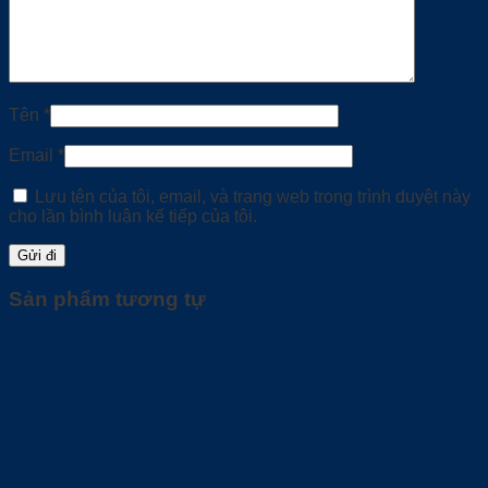
Tên
*
Email
*
Lưu tên của tôi, email, và trang web trong trình duyệt này
cho lần bình luận kế tiếp của tôi.
Sản phẩm tương tự