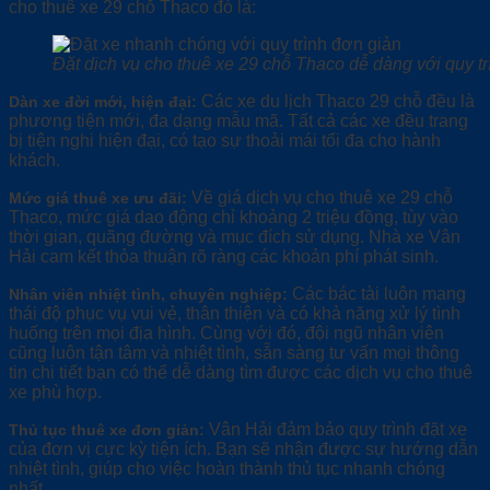
cho thuê xe 29 chỗ Thaco đó là:
Đặt dịch vụ cho thuê xe 29 chỗ Thaco dễ dàng với quy tr
Các xe du lịch Thaco 29 chỗ đều là
Dàn xe đời mới, hiện đại:
phương tiện mới, đa dạng mẫu mã. Tất cả các xe đều trang
bị tiện nghi hiện đại, có tạo sự thoải mái tối đa cho hành
khách.
Về giá dịch vụ cho thuê xe 29 chỗ
Mức giá thuê xe ưu đãi:
Thaco, mức giá dao động chỉ khoảng 2 triệu đồng, tùy vào
thời gian, quãng đường và mục đích sử dụng. Nhà xe Vân
Hải cam kết thỏa thuận rõ ràng các khoản phí phát sinh.
Các bác tài luôn mang
Nhân viên nhiệt tình, chuyên nghiệp:
thái độ phục vụ vui vẻ, thân thiện và có khả năng xử lý tình
huống trên mọi địa hình. Cùng với đó, đội ngũ nhân viên
cũng luôn tận tâm và nhiệt tình, sẵn sàng tư vấn mọi thông
tin chi tiết bạn có thể dễ dàng tìm được các dịch vụ cho thuê
xe phù hợp.
Vân Hải đảm bảo quy trình đặt xe
Thủ tục thuê xe đơn giản:
của đơn vị cực kỳ tiện ích. Bạn sẽ nhận được sự hướng dẫn
nhiệt tình, giúp cho việc hoàn thành thủ tục nhanh chóng
nhất.