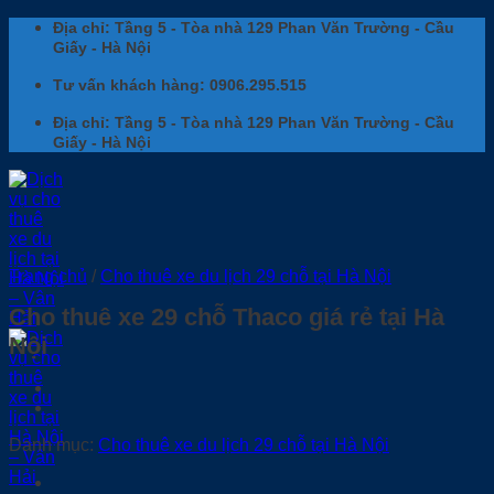
Bỏ
Địa chỉ: Tầng 5 - Tòa nhà 129 Phan Văn Trường - Cầu
qua
Giấy - Hà Nội
nội
dung
Tư vấn khách hàng: 0906.295.515
Địa chỉ: Tầng 5 - Tòa nhà 129 Phan Văn Trường - Cầu
Giấy - Hà Nội
Trang chủ
/
Cho thuê xe du lịch 29 chỗ tại Hà Nội
Cho thuê xe 29 chỗ Thaco giá rẻ tại Hà
Nội
Danh mục:
Cho thuê xe du lịch 29 chỗ tại Hà Nội