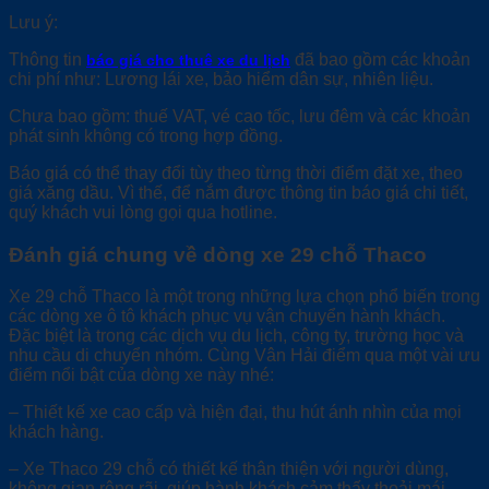
Lưu ý:
Thông tin
đã bao gồm các khoản
báo giá cho thuê xe du lịch
chi phí như: Lương lái xe, bảo hiểm dân sự, nhiên liệu.
Chưa bao gồm: thuế VAT, vé cao tốc, lưu đêm và các khoản
phát sinh không có trong hợp đồng.
Báo giá có thể thay đổi tùy theo từng thời điểm đặt xe, theo
giá xăng dầu. Vì thế, để nắm được thông tin báo giá chi tiết,
quý khách vui lòng gọi qua hotline.
Đánh giá chung về dòng xe 29 chỗ Thaco
Xe 29 chỗ Thaco là một trong những lựa chọn phổ biến trong
các dòng xe ô tô khách phục vụ vận chuyển hành khách.
Đặc biệt là trong các dịch vụ du lịch, công ty, trường học và
nhu cầu di chuyển nhóm. Cùng Vân Hải điểm qua một vài ưu
điểm nổi bật của dòng xe này nhé:
– Thiết kế xe cao cấp và hiện đại, thu hút ánh nhìn của mọi
khách hàng.
– Xe Thaco 29 chỗ có thiết kế thân thiện với người dùng,
không gian rộng rãi, giúp hành khách cảm thấy thoải mái