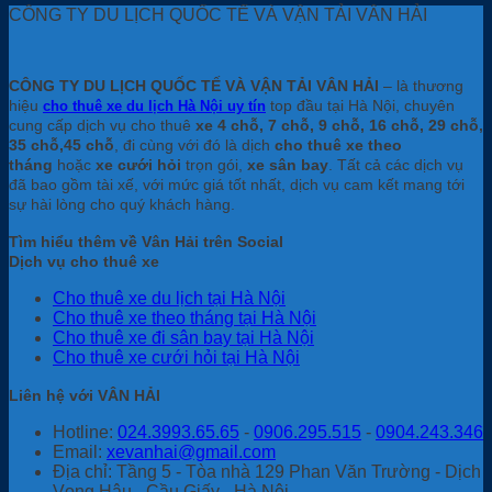
CÔNG TY DU LỊCH QUỐC TẾ VÀ VẬN TẢI VÂN HẢI
CÔNG TY DU LỊCH QUỐC TẾ VÀ VẬN TẢI VÂN HẢI
– là thương
hiệu
top đầu tại Hà Nội, chuyên
cho thuê xe du lịch Hà Nội uy tín
cung cấp dịch vụ cho thuê
xe 4 chỗ, 7 chỗ, 9 chỗ, 16 chỗ, 29 chỗ,
35 chỗ,45 chỗ
, đi cùng với đó là dịch
cho thuê xe theo
tháng
hoặc
xe cưới hỏi
trọn gói,
xe sân bay
. Tất cả các dịch vụ
đã bao gồm tài xế, với mức giá tốt nhất, dịch vụ cam kết mang tới
sự hài lòng cho quý khách hàng.
Tìm hiểu thêm về Vân Hải trên Social
Dịch vụ cho thuê xe
Cho thuê xe du lịch tại Hà Nội
Cho thuê xe theo tháng tại Hà Nội
Cho thuê xe đi sân bay tại Hà Nội
Cho thuê xe cưới hỏi tại Hà Nội
Liên hệ với VÂN HẢI
Hotline:
024.3993.65.65
-
0906.295.515
-
0904.243.346
Email:
xevanhai@gmail.com
Địa chỉ: Tầng 5 - Tòa nhà 129 Phan Văn Trường - Dịch
Vọng Hậu - Cầu Giấy - Hà Nội